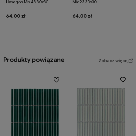
Hexagon Mix 48 30x30
Mix 23 30x30
64,00 zł
64,00 zł
Do koszyka
Do koszyka
Produkty powiązane
Zobacz więcej
Do ulubionych
Do ulubi