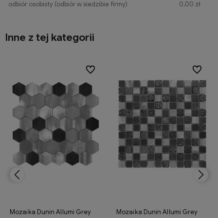
odbiór osobisty
(odbiór w siedzibie firmy)
0,00 zł
Inne z tej kategorii
ionych
ionych
Do ulubionych
Do ulubionych
Do ulubi
Do ulubi
Mozaika Dunin Allumi Grey
Mozaika Dunin Allumi Grey