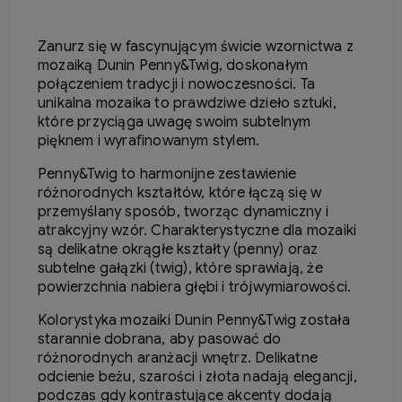
Zanurz się w fascynującym świcie wzornictwa z
mozaiką Dunin Penny&Twig, doskonałym
połączeniem tradycji i nowoczesności. Ta
unikalna mozaika to prawdziwe dzieło sztuki,
które przyciąga uwagę swoim subtelnym
pięknem i wyrafinowanym stylem.
Penny&Twig to harmonijne zestawienie
różnorodnych kształtów, które łączą się w
przemyślany sposób, tworząc dynamiczny i
atrakcyjny wzór. Charakterystyczne dla mozaiki
są delikatne okrągłe kształty (penny) oraz
subtelne gałązki (twig), które sprawiają, że
powierzchnia nabiera głębi i trójwymiarowości.
Kolorystyka mozaiki Dunin Penny&Twig została
starannie dobrana, aby pasować do
różnorodnych aranżacji wnętrz. Delikatne
odcienie beżu, szarości i złota nadają elegancji,
podczas gdy kontrastujące akcenty dodają