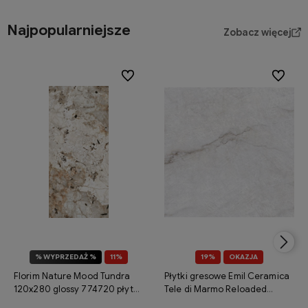
Najpopularniejsze
Zobacz więcej
Do ulubionych
Do ulubi
% WYPRZEDAŻ %
11%
19%
OKAZJA
OKAZJA
Florim Nature Mood Tundra
Płytki gresowe Emil Ceramica
120x280 glossy 774720 płytka
Tele di Marmo Reloaded
gresowa imitująca kamień
Quarzo 120x120 naturale