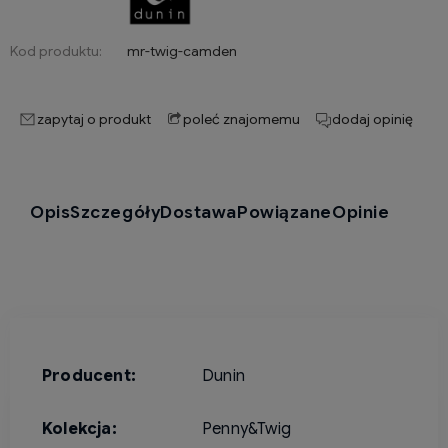
Kod produktu:
mr-twig-camden
zapytaj o produkt
poleć znajomemu
dodaj opinię
Opis
Szczegóły
Dostawa
Powiązane
Opinie
Producent:
Dunin
Kolekcja:
Penny&Twig