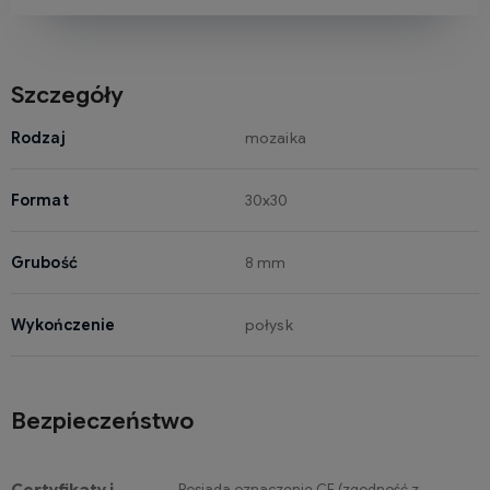
Szczegóły
Rodzaj
mozaika
Format
30x30
Grubość
8 mm
Wykończenie
połysk
Bezpieczeństwo
Posiada oznaczenie CE (zgodność z