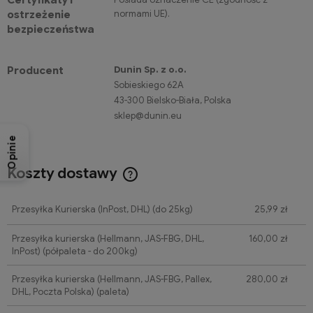
Certyfikaty i
normami UE).
ostrzeżenie
bezpieczeństwa
Dunin Sp. z o.o.
Producent
Sobieskiego 62A
43-300 Bielsko-Biała, Polska
sklep@dunin.eu
Opinie
Koszty dostawy
Cena nie zawiera ewentualnych kosztów płatności
Przesyłka Kurierska (InPost, DHL)
(do 25kg)
25,99 zł
Przesyłka kurierska (Hellmann, JAS-FBG, DHL,
160,00 zł
InPost)
(półpaleta - do 200kg)
Przesyłka kurierska (Hellmann, JAS-FBG, Pallex,
280,00 zł
DHL, Poczta Polska)
(paleta)