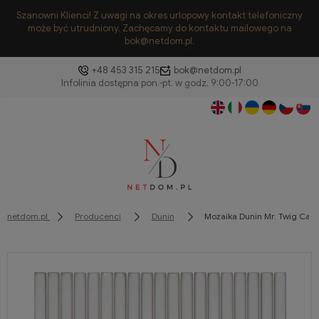
Szanowni Klienci! Z uwagi na okres urlopowy kontakt telefoniczny
może być utrudniony. Zachęcamy do kontaktu mailowego na
bok@netdom.pl.
+48 453 315 215
bok@netdom.pl
netdom.pl
Producenci
Dunin
Mozaika Dunin Mr. Twig Cam