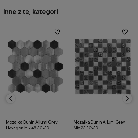
Inne z tej kategorii
ionych
ionych
Do ulubionych
Do ulubionych
Do ulubi
Do ulubi
Mozaika Dunin Allumi Grey
Mozaika Dunin Allumi Grey
Hexagon Mix 48 30x30
Mix 23 30x30