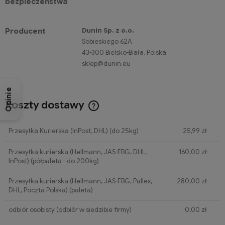
bezpieczeństwa
Dunin Sp. z o.o.
Producent
Sobieskiego 62A
43-300 Bielsko-Biała, Polska
sklep@dunin.eu
Opinie
Koszty dostawy
Cena nie zawiera ewentualnych kosztów płatności
Przesyłka Kurierska (InPost, DHL)
(do 25kg)
25,99 zł
Przesyłka kurierska (Hellmann, JAS-FBG, DHL,
160,00 zł
InPost)
(półpaleta - do 200kg)
Przesyłka kurierska (Hellmann, JAS-FBG, Pallex,
280,00 zł
DHL, Poczta Polska)
(paleta)
odbiór osobisty
(odbiór w siedzibie firmy)
0,00 zł