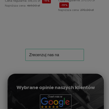
Cena regularna:
270,00 zł
Cena regularna:
518,00 zł
-11%
-19%
Najniższa cena:
469,00 zł
Najniższa cena:
270,00 zł
Do koszyka
Do koszyka
Wybrane opinie naszych klientów