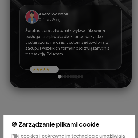
Aneta Walczak
Opinia z Google
Świetne doradztwo, miła wykwalifikowana
obsługa, cierpliwość dla klienta, wszystko
dostarczone na czas. Jestem zadowolona z
zakupu i wszelkich formalności związanych z
transakcją. Polecam
★
★
★
★
★
🍪 Zarządzanie plikami cookie
Pomoc
Pliki cookies i pokrewne im technologie umożliwiają