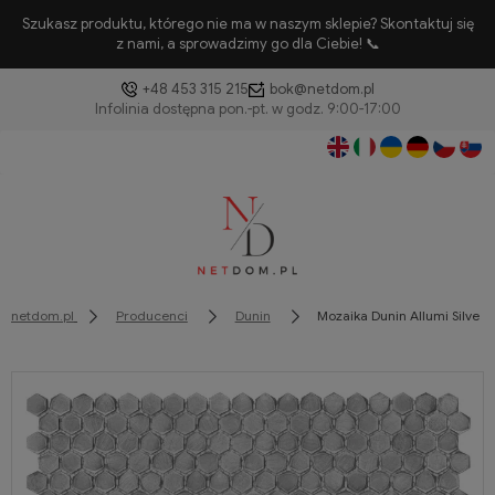
Szukasz produktu, którego nie ma w naszym sklepie? Skontaktuj się
z nami, a sprowadzimy go dla Ciebie! 📞
+48 453 315 215
bok@netdom.pl
netdom.pl
Producenci
Dunin
Mozaika Dunin Allumi Silver