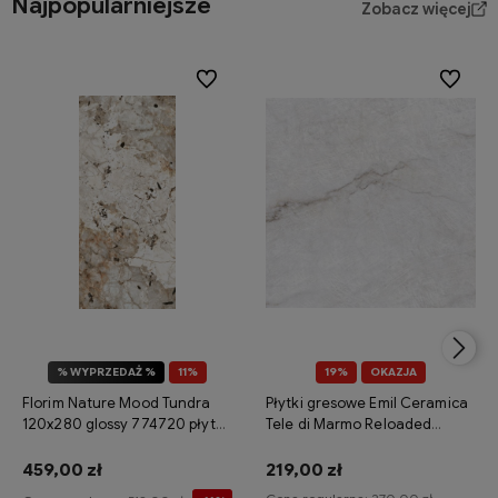
Najpopularniejsze
Zobacz więcej
Do ulubionych
Do ulubi
% WYPRZEDAŻ %
11%
19%
OKAZJA
OKAZJA
Florim Nature Mood Tundra
Płytki gresowe Emil Ceramica
120x280 glossy 774720 płytka
Tele di Marmo Reloaded
gresowa imitująca kamień
Quarzo 120x120 naturale
459,00 zł
219,00 zł