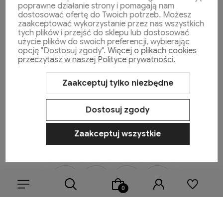
poprawne działanie strony i pomagają nam
dostosować ofertę do Twoich potrzeb. Możesz
zaakceptować wykorzystanie przez nas wszystkich
Moje konto
tych plików i przejść do sklepu lub dostosować
użycie plików do swoich preferencji, wybierając
opcję "Dostosuj zgody".
Więcej o plikach cookies
przeczytasz w naszej Polityce prywatności.
Płatności i dostawa
Zaakceptuj tylko niezbędne
Informacje
Dostosuj zgody
O nas
Zaakceptuj wszystkie
Sklep internetowy Shoper.pl
Szablon Shoper Modern 3.0™
od
GrowCommerce