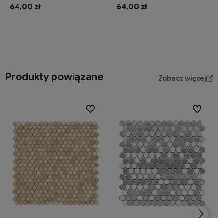
64,00 zł
64,00 zł
Do koszyka
Do koszyka
Produkty powiązane
Zobacz więcej
Do ulubionych
Do ulubi