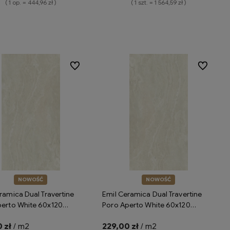
( 1 op. = 444,96 zł )
( 1 szt. = 1 564,59 zł )
Do koszyka
Do koszyka
Do ulubionych
Do ulubion
NOWOŚĆ
NOWOŚĆ
ramica Dual Travertine
Emil Ceramica Dual Travertine
perto White 60x120
Poro Aperto White 60x120
h ENPW płytki gresowe
Silktech Plus ENPY płytki gresowe
 zł
/ m2
229,00 zł
/ m2
ce trawertyn
imitujące trawertyn