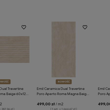
koszyka
Do ulubionych
Do ulubionych
OWOŚĆ
NOWOŚĆ
Dual Travertine
Emil Ceramica Dual Travertine
Emil Ce
oma Beige 60x120
Poro Aperto Roma Magna Beige
Poro A
płytki gresowe
120x278 naturale ENS3 płytki
120x278
2
499,00 zł
/ m2
499,00
rtyn
gresowe imitujące trawertyn
gresowe
= 387,36 zł )
( 1 szt. = 1 664,67 zł )