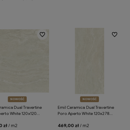
Do koszyka
Do ulubionych
Do ulubion
NOWOŚĆ
NOWOŚĆ
ramica Dual Travertine
Emil Ceramica Dual Travertine
erto White 120x120
Poro Aperto White 120x278
 Plus R11 ENPR płytki
naturale ENPT płytki gresowe
 zł
/ m2
469,00 zł
/ m2
 imitujące trawertyn
imitujące trawertyn