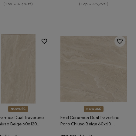
( 1 op. = 329,76 zł )
( 1 op. = 329,76 zł )
Do koszyka
Do koszyka
Do ulubionych
Do ulubion
NOWOŚĆ
NOWOŚĆ
ramica Dual Travertine
Emil Ceramica Dual Travertine
hiuso Beige 60x120
Poro Chiuso Beige 60x60
h ENPU płytki gresowe
Silktech ENQ0 płytki gresowe