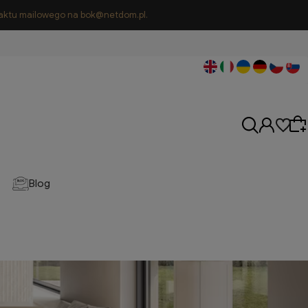
ntaktu mailowego na bok@netdom.pl.
Blog
Wybierz coś dla siebie z naszej aktualnej oferty
lub zaloguj się, aby przywrócić dodane
produkty do listy z poprzedniej sesji.