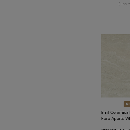
( 1 op. 
Do 
N
Emil Ceramica 
Poro Aperto W
Silktech ENQ3 