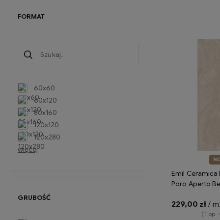
Do 
FORMAT
60x60
60x120
80x160
120x120
120x280
więcej
N
Emil Ceramica 
Poro Aperto B
Silktech ENPX 
GRUBOŚĆ
229,00 zł
/ m
imitujące trawe
( 1 op. 