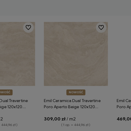
Do ulubionych
Do ulubionych
OWOŚĆ
NOWOŚĆ
Dual Travertine
Emil Ceramica Dual Travertine
Emil Ce
ige 120x120
Poro Aperto Beige 120x120
Poro A
płytki gresowe
Silktech Plus R11 ENPQ płytki
natural
m2
309,00 zł
/ m2
469,00
rtyn
gresowe imitujące trawertyn
imitują
= 444,96 zł )
( 1 op. = 444,96 zł )