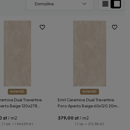
Do ulubionych
Do ulubion
NOWOŚĆ
NOWOŚĆ
ramica Dual Travertine
Emil Ceramica Dual Travertine
perto Beige 120x278
Poro Aperto Beige 60x120 20mm
e ENPS płytki gresowe
Naturale ENSK płytki tarasowe
 zł
/ m2
379,00 zł
/ m2
ce trawertyn
imitujące trawertyn
( 1 szt. = 1 564,59 zł )
( 1 op. = 272,88 zł )