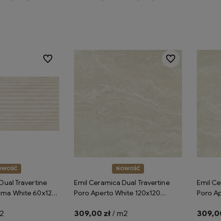
koszyka
Do koszyka
Do ulubionych
Do ulubionych
OWOŚĆ
NOWOŚĆ
Dual Travertine
Emil Ceramica Dual Travertine
Emil Ce
oma White 60x120
Poro Aperto White 120x120
Poro Ap
płytki gresowe
Silktech ENP6 płytki gresowe
Silktech
2
309,00 zł
/ m2
309,00
rtyn
imitujące trawertyn
gresowe