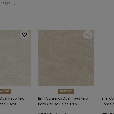
= 272,88 zł )
koszyka
Do ulubionych
Do ulubionych
OWOŚĆ
NOWOŚĆ
Dual Travertine
Emil Ceramica Dual Travertine
Emil Ce
hite 60x60
Poro Chiuso Beige 120x120
Poro C
płytki gresowe
Silktech ENP4 płytki gresowe
Silktec