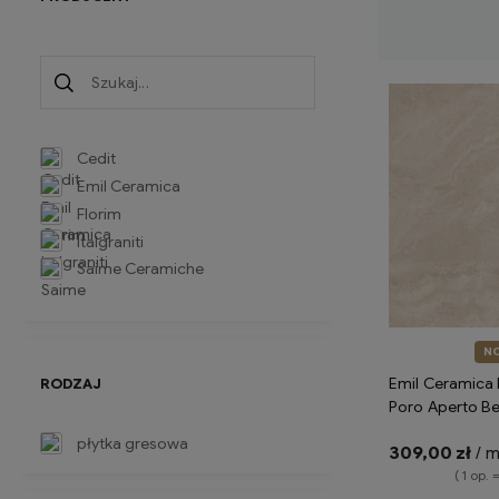
Cedit
Emil Ceramica
Florim
Italgraniti
Saime Ceramiche
N
Emil Ceramica 
RODZAJ
Poro Aperto Be
Silktech ENP5 
płytka gresowa
309,00 zł
/ 
imitujące trawe
( 1 op. 