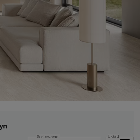
tyn
Układ