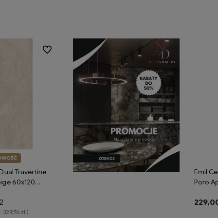
koszyka
Do koszyka
Do ulubionych
OWOŚĆ
Dual Travertine
Emil Ce
eige 60x120
Poro A
płytki gresowe
Silktec
2
229,00
rtyn
imitują
= 329,76 zł )