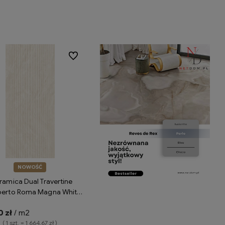
Do koszyka
Do koszyka
Do ulubionych
NOWOŚĆ
ramica Dual Travertine
perto Roma Magna White
 naturale ENS4 płytki
 zł
/ m2
 imitujące trawertyn
( 1 szt. = 1 664,67 zł )