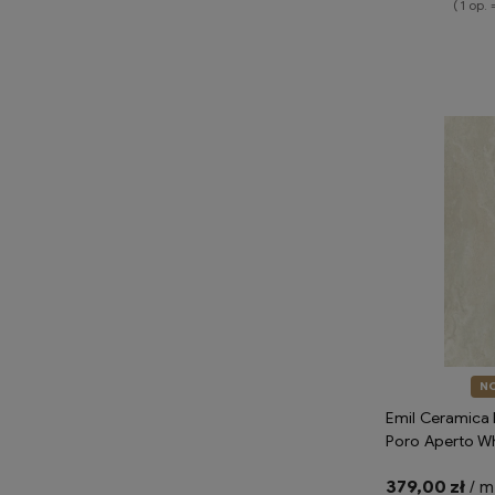
( 1 op. 
Do 
N
Emil Ceramica 
Poro Aperto W
Naturale ENSJ 
379,00 zł
/ m
imitujące trawe