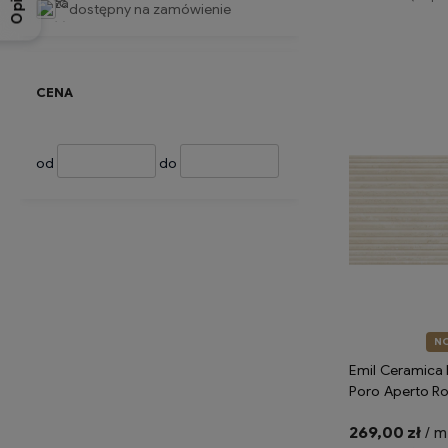
Opinie
dostępny na zamówienie
Do 
CENA
od
do
N
Emil Ceramica 
Poro Aperto R
Silktech ENS5 
269,00 zł
/ m
imitujące trawe