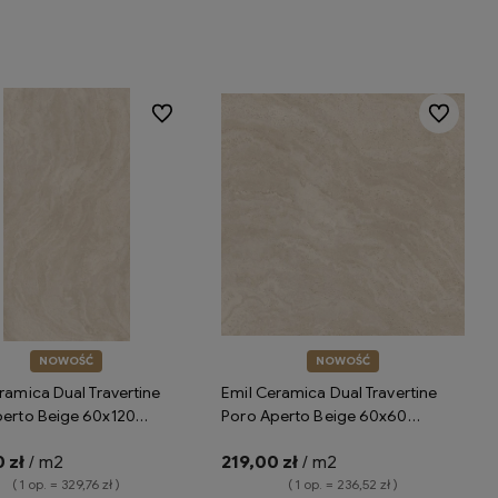
Do koszyka
Do koszyka
Do ulubionych
Do ulubion
NOWOŚĆ
NOWOŚĆ
ramica Dual Travertine
Emil Ceramica Dual Travertine
perto Beige 60x120
Poro Aperto Beige 60x60
h Plus ENPZ płytki gresowe
Silktech ENQ2 płytki gresowe
 zł
/ m2
219,00 zł
/ m2
ce trawertyn
imitujące trawertyn
( 1 op. = 329,76 zł )
( 1 op. = 236,52 zł )