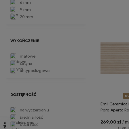
6 mm
9 mm
Do 
20 mm
WYKOŃCZENIE
matowe
satyna
antypoślizgowe
DOSTĘPNOŚĆ
N
Emil Ceramica 
na wyczerpaniu
Poro Aperto R
Silktech ENS6 
średnia ilość
269,00 zł
/ m
imitujące trawe
duża ilość
( 1 op. 