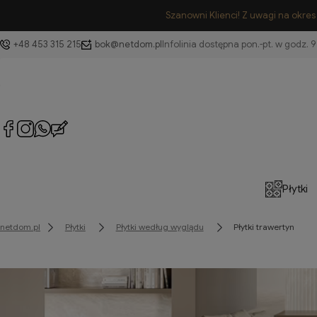
Szanowni Klienci! Z uwagi na okre
+48 453 315 215
bok@netdom.pl
Płytki
netdom.pl
Płytki
Płytki według wyglądu
Płytki trawertyn