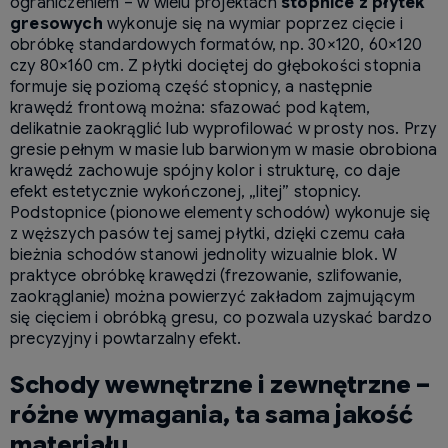
ograniczeniem – w wielu projektach
stopnice z płytek
gresowych
wykonuje się na wymiar poprzez cięcie i
obróbkę standardowych formatów, np. 30×120, 60×120
czy 80×160 cm. Z płytki dociętej do głębokości stopnia
formuje się poziomą część stopnicy, a następnie
krawędź frontową można: sfazować pod kątem,
delikatnie zaokrąglić lub wyprofilować w prosty nos. Przy
gresie pełnym w masie lub barwionym w masie obrobiona
krawędź zachowuje spójny kolor i strukturę, co daje
efekt estetycznie wykończonej, „litej” stopnicy.
Podstopnice (pionowe elementy schodów) wykonuje się
z węższych pasów tej samej płytki, dzięki czemu cała
bieżnia schodów stanowi jednolity wizualnie blok. W
praktyce obróbkę krawędzi (frezowanie, szlifowanie,
zaokrąglanie) można powierzyć zakładom zajmującym
się cięciem i obróbką gresu, co pozwala uzyskać bardzo
precyzyjny i powtarzalny efekt.
Schody wewnętrzne i zewnętrzne –
różne wymagania, ta sama jakość
materiału