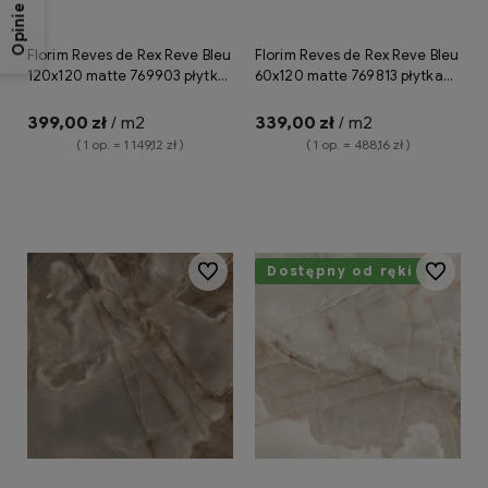
Opinie
Florim Reves de Rex Reve Bleu
Florim Reves de Rex Reve Bleu
120x120 matte 769903 płytka
60x120 matte 769813 płytka
gresowa imitująca onyks
gresowa imitująca onyks
399,00 zł
/ m2
339,00 zł
/ m2
( 1 op. = 1 149,12 zł )
( 1 op. = 488,16 zł )
Do koszyka
Do koszyka
Do ulubionych
Dostępny od ręki
Do ulubio