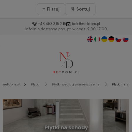
Szukasz produktu, którego nie ma w naszym sklepie? Skontaktuj się
≡
⇅
Filtruj
Sortuj
z nami, a sprowadzimy go dla Ciebie! 📞
+48 453 315 215
bok@netdom.pl
netdom.pl
Płytki
Płytki według pomieszczenia
Płytki na sc
Płytki na schody