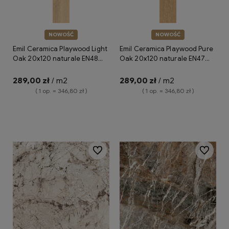
NOWOŚĆ
NOWOŚĆ
Emil Ceramica Playwood Light
Emil Ceramica Playwood Pure
Oak 20x120 naturale EN48
Oak 20x120 naturale EN47
płytka gresowa
płytka gresowa
drewnopodobna
drewnopodobna
289,00 zł
/ m2
289,00 zł
/ m2
( 1 op. = 346,80 zł )
( 1 op. = 346,80 zł )
Do koszyka
Do koszyka
Do ulubionych
Do ulubio