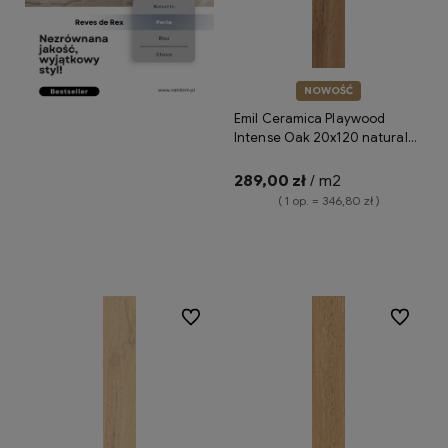
NOWOŚĆ
Emil Ceramica Playwood
Intense Oak 20x120 naturale
EN46 płytka gresowa
drewnopodobna
289,00 zł
/ m2
( 1 op. = 346,80 zł )
Do koszyka
Do ulubionych
Do ulubio