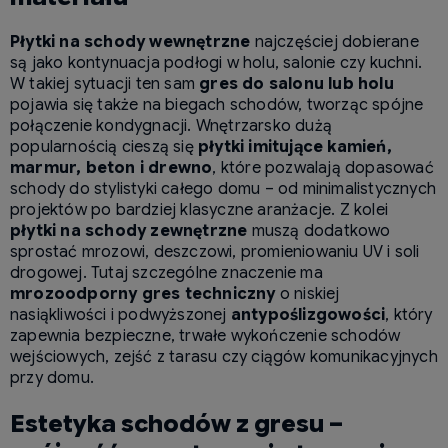
Płytki na schody wewnętrzne
najczęściej dobierane
są jako kontynuacja podłogi w holu, salonie czy kuchni.
W takiej sytuacji ten sam
gres do salonu lub holu
pojawia się także na biegach schodów, tworząc spójne
połączenie kondygnacji. Wnętrzarsko dużą
popularnością cieszą się
płytki imitujące kamień,
marmur, beton i drewno
, które pozwalają dopasować
schody do stylistyki całego domu – od minimalistycznych
projektów po bardziej klasyczne aranżacje. Z kolei
płytki na schody zewnętrzne
muszą dodatkowo
sprostać mrozowi, deszczowi, promieniowaniu UV i soli
drogowej. Tutaj szczególne znaczenie ma
mrozoodporny gres techniczny
o niskiej
nasiąkliwości i podwyższonej
antypoślizgowości
, który
zapewnia bezpieczne, trwałe wykończenie schodów
wejściowych, zejść z tarasu czy ciągów komunikacyjnych
przy domu.
Estetyka schodów z gresu –