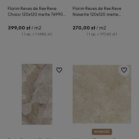
Florim Reves de Rex Reve
Florim Reves de Rex Reve
Choco 120x120 matte 769904
Noisette 120x120 matte
płytka imitująca onyks
769905 płytka gresowa
imitująca onyks
399,00 zł
/ m2
270,00 zł
/ m2
( 1 op. = 1 149,12 zł )
( 1 op. = 777,60 zł )
Do koszyka
Do koszyka
Do ulubionych
Do ulubio
NOWOŚĆ