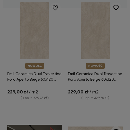
Do ulubionych
Do ulubio
NOWOŚĆ
NOWOŚĆ
Emil Ceramica Dual Travertine
Emil Ceramica Dual Travertine
Poro Aperto Beige 60x120
Poro Aperto Beige 60x120
Silktech ENPX płytki gresowe
Silktech Plus ENPZ płytki
imitujące trawertyn
gresowe imitujące trawertyn
229,00 zł
/ m2
229,00 zł
/ m2
( 1 op. = 329,76 zł )
( 1 op. = 329,76 zł )
Do koszyka
Do koszyka