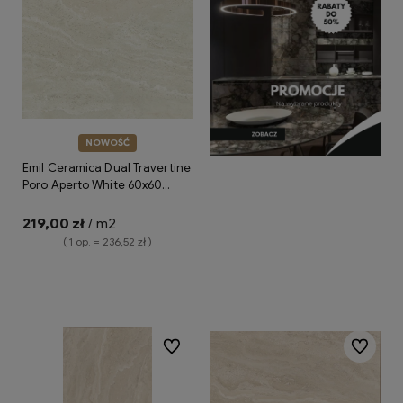
NOWOŚĆ
Emil Ceramica Dual Travertine
Poro Aperto White 60x60
Silktech ENQ3 płytki gresowe
imitujące trawertyn
219,00 zł
/ m2
( 1 op. = 236,52 zł )
Do koszyka
Do ulubionych
Do ulubio