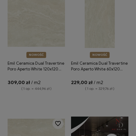
NOWOŚĆ
NOWOŚĆ
Emil Ceramica Dual Travertine
Emil Ceramica Dual Travertine
Poro Aperto White 120x120
Poro Aperto White 60x120
Silktech ENP6 płytki gresowe
Silktech ENPW płytki gresowe
imitujące trawertyn
imitujące trawertyn
309,00 zł
/ m2
229,00 zł
/ m2
( 1 op. = 444,96 zł )
( 1 op. = 329,76 zł )
Do koszyka
Do koszyka
Do ulubionych