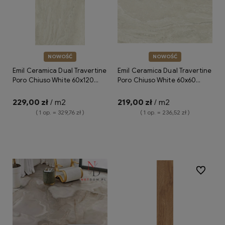
NOWOŚĆ
NOWOŚĆ
Emil Ceramica Dual Travertine
Emil Ceramica Dual Travertine
Poro Chiuso White 60x120
Poro Chiuso White 60x60
Silktech ENPV płytki gresowe
Silktech ENQ1 płytki gresowe
imitujące trawertyn
imitujące trawertyn
229,00 zł
/ m2
219,00 zł
/ m2
( 1 op. = 329,76 zł )
( 1 op. = 236,52 zł )
Do koszyka
Do koszyka
Do ulubio