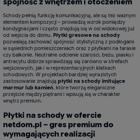
spójność z wnętrzem i otoczeniem
Schody pełnią funkcję komunikacyjną, ale są też ważnym
elementem kompozycji – prowadzą wzrok pomiędzy
kondygnacjami i często znajdują się w osi widokowej już
od wejścia do domu.
Płytki gresowe na schody
pozwalają zachować spójność stylistyczną z podłogami
w sąsiednich pomieszczeniach oraz z płytkami na tarasie
czy balkonie. Neutralne odcienie szarości, beżu, piasku i
antracytu dobrze sprawdzają się zarówno w strefach
wejściowych, jak i w reprezentacyjnych klatkach
schodowych. W projektach bardziej wyrazistych
zastosowanie znajdują
płytki na schody imitujące
marmur lub kamień
, które tworzą eleganiczne
przejście między piętrami i wpisują się w charakter
wnętrz premium.
Płytki na schody w ofercie
netdom.pl – gres premium do
wymagających realizacji