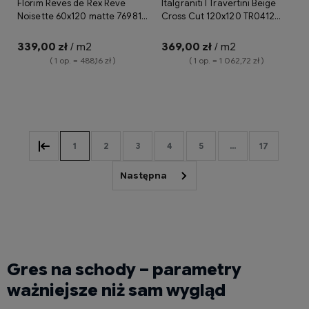
Florim Reves de Rex Reve
Italgraniti I Travertini Beige
Noisette 60x120 matte 769814
Cross Cut 120x120 TR0412
płytka gresowa imitująca
płytka gresowa imitująca
onyks
trawertyn
339,00 zł
/ m2
369,00 zł
/ m2
( 1 op. = 488,16 zł )
( 1 op. = 1 062,72 zł )
Do koszyka
Do koszyka
1
2
3
4
5
...
17
Gres na schody – parametry
ważniejsze niż sam wygląd