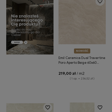
Do ulubio
NOWOŚĆ
Emil Ceramica Dual Travertine
Poro Aperto Beige 60x60
Silktech ENQ2 płytki gresowe
imitujące trawertyn
219,00 zł
/ m2
( 1 op. = 236,52 zł )
Do koszyka
Do ulubionych
Do ulubio