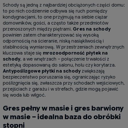
Schody są jedną z najbardziej obciążonych części domu:
to po nich codziennie odbywa się ruch pomiędzy
kondygnacjami, to one przyjmują na siebie ciężar
domowników, gości, a często także przedmiotów
przenoszonych między piętrami.
Gres na schody
powinien zatem charakteryzować się wysoką
odpornością na ścieranie, niską nasiąkliwością i
stabilnością wymiarową. W przestrzeniach zewnętrznych
kluczowa staje się
mrozoodporność płytek na
schody
, a we wnętrzach – połączenie trwałości z
estetyką dopasowaną do salonu, holu czy korytarza.
Antypoślizgowe płytki na schody
zwiększają
bezpieczeństwo poruszania się, ograniczając ryzyko
poślizgnięcia się, zwłaszcza przy schodach wejściowych,
przejściach z garażu i w strefach, gdzie mogą pojawić
się woda lub wilgoć.
Gres pełny w masie i gres barwiony
w masie – idealna baza do obróbki
stopni