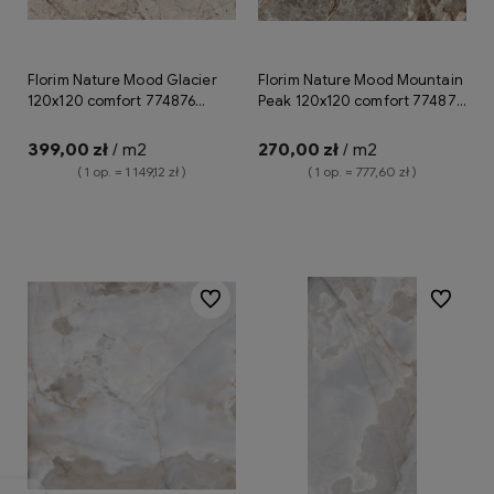
Florim Nature Mood Glacier
Florim Nature Mood Mountain
120x120 comfort 774876
Peak 120x120 comfort 774877
płytka gresowa imitująca
płytka gresowa imitująca
kamień
kamień
399,00 zł
/ m2
270,00 zł
/ m2
( 1 op. = 1 149,12 zł )
( 1 op. = 777,60 zł )
Do koszyka
Powiadom o dostępności
Do ulubionych
Do ulubio