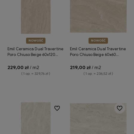
NOWOŚĆ
NOWOŚĆ
Emil Ceramica Dual Travertine
Emil Ceramica Dual Travertine
Poro Chiuso Beige 60x120
Poro Chiuso Beige 60x60
Silktech ENPU płytki gresowe
Silktech ENQ0 płytki gresowe
imitujące trawertyn
imitujące trawertyn
229,00 zł
/ m2
219,00 zł
/ m2
( 1 op. = 329,76 zł )
( 1 op. = 236,52 zł )
Do koszyka
Do koszyka
Do ulubionych
Do ulubio