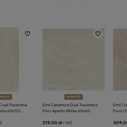
koszyka
Do koszyka
Do ulubionych
Do ulubionych
OWOŚĆ
NOWOŚĆ
Dual Travertine
Emil Ceramica Dual Travertine
Emil Ce
hite 60x120
Poro Aperto White 60x60
Poro Ch
płytki gresowe
Silktech ENQ3 płytki gresowe
Silktec
2
219,00 zł
/ m2
309,00
rtyn
imitujące trawertyn
imitują