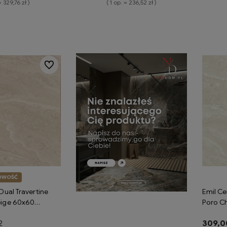
= 329,76 zł )
( 1 op. = 236,52 zł )
koszyka
Do koszyka
Do ulubionych
OWOŚĆ
Dual Travertine
Emil Ce
eige 60x60
Poro Ch
płytki gresowe
Silktec
2
309,00
rtyn
imitują