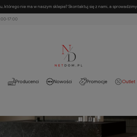
, którego nie ma w naszym sklepie? Skontaktuj się z nami, a sprowadzimy 
Producenci
Nowości
Promocje
Outlet