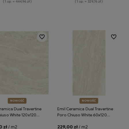
( 1 op. = 444,96 zł )
( 1 op. = 329,76 zł )
Do koszyka
Do koszyka
Do ulubionych
Do ulubion
NOWOŚĆ
NOWOŚĆ
ramica Dual Travertine
Emil Ceramica Dual Travertine
iuso White 120x120
Poro Chiuso White 60x120
h ENP3 płytki gresowe
Silktech ENPV płytki gresowe
 zł
/ m2
229,00 zł
/ m2
ce trawertyn
imitujące trawertyn