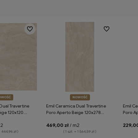
Do ulubionych
Do ulubionych
OWOŚĆ
NOWOŚĆ
Dual Travertine
Emil Ceramica Dual Travertine
Emil Ce
ige 120x120
Poro Aperto Beige 120x278
Poro A
płytki gresowe
naturale ENPS płytki gresowe
Silktec
m2
469,00 zł
/ m2
229,00
rtyn
imitujące trawertyn
imitują
= 444,96 zł )
( 1 szt. = 1 564,59 zł )