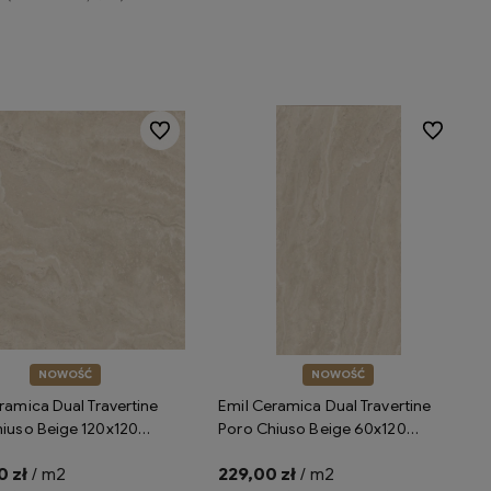
Do koszyka
Do ulubionych
Do ulubion
NOWOŚĆ
NOWOŚĆ
ramica Dual Travertine
Emil Ceramica Dual Travertine
iuso Beige 120x120
Poro Chiuso Beige 60x120
h ENP4 płytki gresowe
Silktech ENPU płytki gresowe
 zł
/ m2
229,00 zł
/ m2
ce trawertyn
imitujące trawertyn