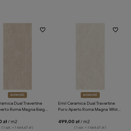
Do koszyka
Do koszyka
Do ulubionych
Do ulubion
NOWOŚĆ
NOWOŚĆ
ramica Dual Travertine
Emil Ceramica Dual Travertine
perto Roma Magna Beige
Poro Aperto Roma Magna White
 naturale ENS3 płytki
120x278 naturale ENS4 płytki
 zł
/ m2
499,00 zł
/ m2
 imitujące trawertyn
gresowe imitujące trawertyn
( 1 szt. = 1 664,67 zł )
( 1 szt. = 1 664,67 zł )