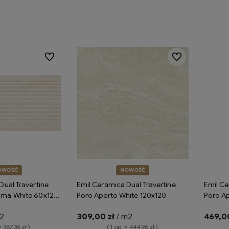
koszyka
Do ulubionych
Do ulubionych
OWOŚĆ
NOWOŚĆ
Dual Travertine
Emil Ceramica Dual Travertine
Emil Ce
oma White 60x120
Poro Aperto White 120x120
Poro A
płytki gresowe
Silktech ENP6 płytki gresowe
natural
2
309,00 zł
/ m2
469,00
rtyn
imitujące trawertyn
imitują
= 387,36 zł )
( 1 op. = 444,96 zł )