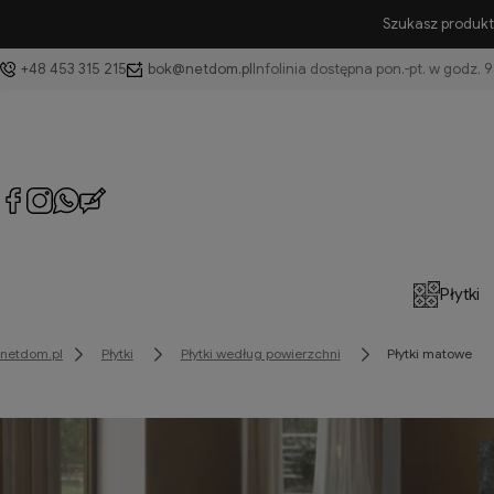
Szukasz produktu
+48 453 315 215
bok@netdom.pl
Płytki
netdom.pl
Płytki
Płytki według powierzchni
Płytki matowe