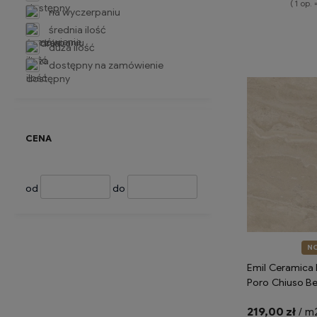
( 1 op. 
na wyczerpaniu
średnia ilość
Do 
duża ilość
dostępny na zamówienie
CENA
od
do
N
Emil Ceramica 
Poro Chiuso B
Silktech ENQ0 
219,00 zł
/ m
imitujące trawe