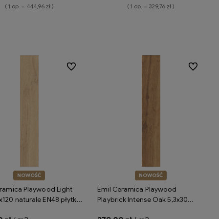
( 1 op. = 444,96 zł )
( 1 op. = 329,76 zł )
Do koszyka
Do koszyka
Do ulubionych
Do ulubion
NOWOŚĆ
NOWOŚĆ
ramica Playwood Light
Emil Ceramica Playwood
120 naturale EN48 płytka
Playbrick Intense Oak 5,3x30
a drewnopodobna
naturale EN4D płytka gresowa