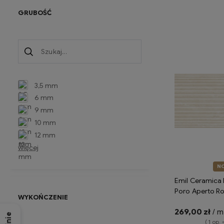
GRUBOŚĆ
Do 
3,5 mm
6 mm
9 mm
10 mm
12 mm
więcej
N
Emil Ceramica 
Poro Aperto R
WYKOŃCZENIE
Silktech ENS5 
269,00 zł
/ m
imitujące trawe
( 1 op. 