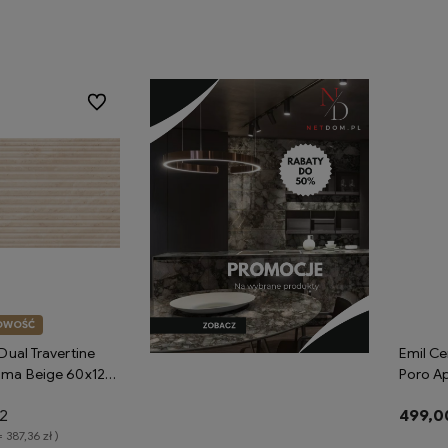
koszyka
Do koszyka
Do ulubionych
OWOŚĆ
Dual Travertine
Emil Ce
oma Beige 60x120
Poro A
płytki gresowe
120x278
2
499,00
rtyn
gresowe
= 387,36 zł )