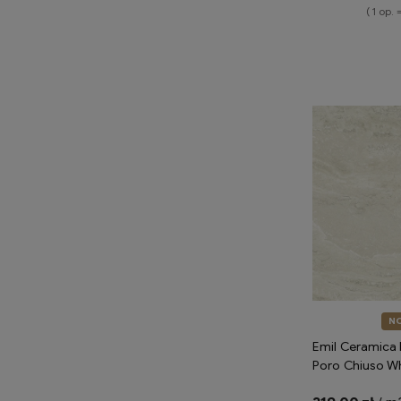
( 1 op. 
Do 
N
Emil Ceramica 
Poro Chiuso W
Silktech ENQ1 