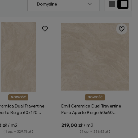
Do ulubionych
Do ulubion
NOWOŚĆ
NOWOŚĆ
ramica Dual Travertine
Emil Ceramica Dual Travertine
perto Beige 60x120
Poro Aperto Beige 60x60
h ENPX płytki gresowe
Silktech ENQ2 płytki gresowe
 zł
/ m2
219,00 zł
/ m2
ce trawertyn
imitujące trawertyn
( 1 op. = 329,76 zł )
( 1 op. = 236,52 zł )