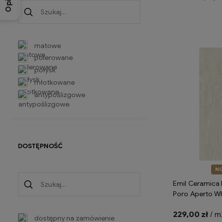
Opinie
Do 
matowe
polerowane
połysk
młotkowane
antypoślizgowe
DOSTĘPNOŚĆ
N
Emil Ceramica 
Poro Aperto W
Silktech ENPW 
229,00 zł
/ m
imitujące trawe
dostępny na zamówienie