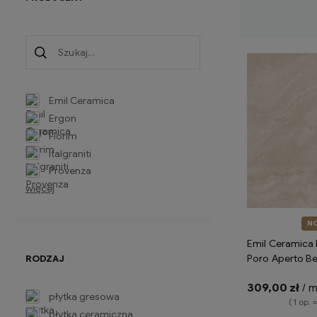
Emil Ceramica
Ergon
Florim
Italgraniti
Provenza
więcej
N
Emil Ceramica 
Poro Aperto Be
RODZAJ
Silktech ENP5 
309,00 zł
/ 
imitujące trawe
płytka gresowa
( 1 op. 
płytka ceramiczna