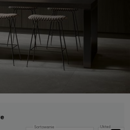
we
Układ