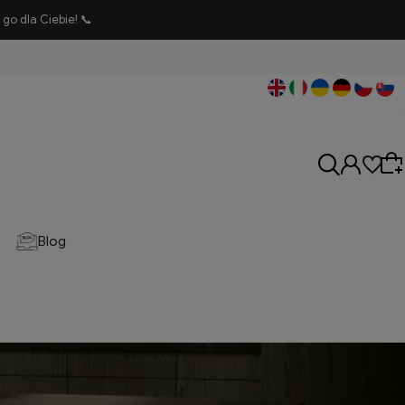
go dla Ciebie! 📞
Blog
Wybierz coś dla siebie z naszej aktualnej oferty
lub zaloguj się, aby przywrócić dodane
produkty do listy z poprzedniej sesji.