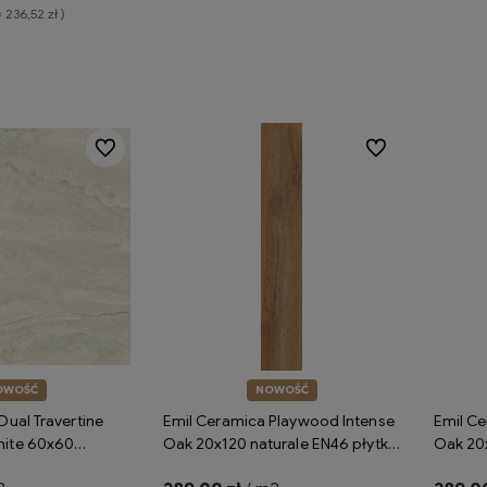
= 236,52 zł )
koszyka
Do ulubionych
Do ulubionych
OWOŚĆ
NOWOŚĆ
Dual Travertine
Emil Ceramica Playwood Intense
Emil Ce
hite 60x60
Oak 20x120 naturale EN46 płytka
Oak 20x
płytki gresowe
gresowa drewnopodobna
gresow