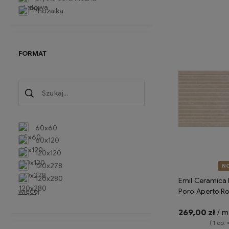
mozaika
Do 
FORMAT
60x60
60x120
120x120
120x278
N
120x280
Emil Ceramica 
Poro Aperto R
więcej
Silktech ENS6 
269,00 zł
/ m
imitujące trawe
( 1 op. 