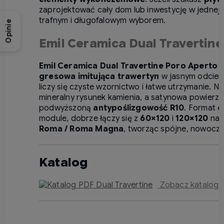
zaprojektować cały dom lub inwestycję w jednej, s
trafnym i długofalowym wyborem.
Opinie
Emil Ceramica Dual Travertine
Emil Ceramica Dual Travertine Poro Aperto W
gresowa imitująca trawertyn
w jasnym odcien
liczy się czyste wzornictwo i łatwe utrzymanie. N
mineralny rysunek kamienia, a satynowa powierz
podwyższoną
antypoślizgowość R10
. Format
6
module, dobrze łączy się z
60×120
i
120×120
na 
Roma / Roma Magna
, tworząc spójne, nowocz
Katalog
Zobacz katalog ko