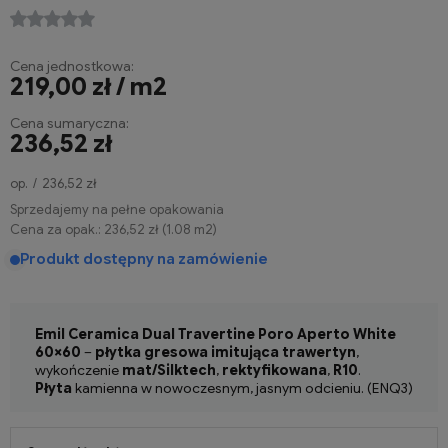
Cena jednostkowa:
219,00 zł / m2
Cena sumaryczna:
236,52 zł
op.
236,52 zł
Sprzedajemy na pełne opakowania
Cena za opak.:
236,52 zł
(
1.08
m2
)
Produkt dostępny na zamówienie
Emil Ceramica Dual Travertine Poro Aperto White
60×60
–
płytka gresowa imitująca trawertyn
,
wykończenie
mat/Silktech
,
rektyfikowana
,
R10
.
Płyta
kamienna w nowoczesnym, jasnym odcieniu. (ENQ3)