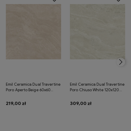
Emil Ceramica Dual Travertine
Emil Ceramica Dual Travertine
Poro Aperto Beige 60x60
Poro Chiuso White 120x120
Silktech ENQ2 płytki gresowe
Silktech ENP3 płytki gresowe
imitujące trawertyn
imitujące trawertyn
219,00 zł
309,00 zł
Do koszyka
Do koszyka