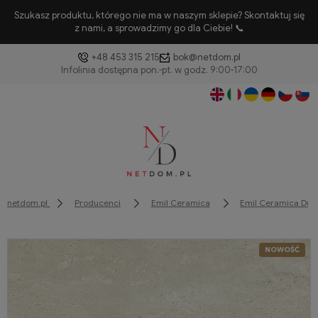
Szukasz produktu, którego nie ma w naszym sklepie? Skontaktuj się
z nami, a sprowadzimy go dla Ciebie! 📞
+48 453 315 215
bok@netdom.pl
netdom.pl
Producenci
Emil Ceramica
Emil Ceramica Dual
NOWOŚĆ