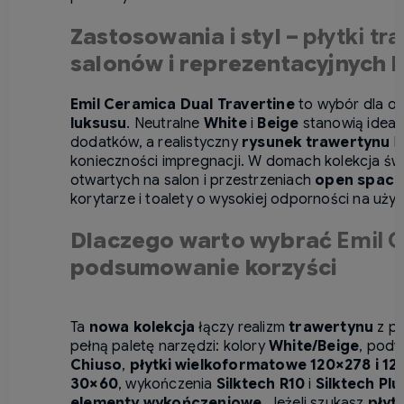
Zastosowania i styl –
płytki tr
salonów i reprezentacyjnych 
Emil Ceramica Dual Travertine
to wybór dla os
luksusu
. Neutralne
White
i
Beige
stanowią idealn
dodatków, a realistyczny
rysunek trawertynu
bu
konieczności impregnacji. W domach kolekcja świ
otwartych na salon i przestrzeniach
open space
korytarze i toalety o wysokiej odporności na uży
Dlaczego warto wybrać
Emil C
podsumowanie korzyści
Ta
nowa kolekcja
łączy realizm
trawertynu
z p
pełną paletę narzędzi: kolory
White/Beige
, podw
Chiuso
,
płytki wielkoformatowe 120×278 i 12
30×60
, wykończenia
Silktech R10
i
Silktech Plu
elementy wykończeniowe
. Jeżeli szukasz
płyt