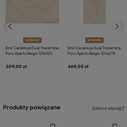
NOWOŚĆ
NOWOŚĆ
Emil Ceramica Dual Travertine
Emil Ceramica Dual Travertine
Poro Aperto Beige 120x120
Poro Aperto Beige 120x278
Silktech Plus R11 ENPQ płytki
naturale ENPS płytki gresowe
gresowe imitujące trawertyn
imitujące trawertyn
309,00 zł
469,00 zł
Do koszyka
Do koszyka
Produkty powiązane
Zobacz więcej
Do ulubionych
Do ulubi