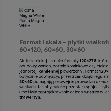
Roma Magna
White
Format i skala –
płytki wielko
60×120
,
60×60
,
30×60
Atutem kolekcji są duże formaty
120×278
, które
obudowy wanien, portale kominkowe czy efektowne
jednolitej,
kamiennej
powierzchni. Format
120×1
optycznie powiększyć przestrzeń dzięki regularn
30×60
pomagają precyzyjnie prowadzić okładzi
wnękach, tak aby całość pozostała spójna stylis
umożliwia zaprojektowanie całego wnętrza w jed
trawertyn
.