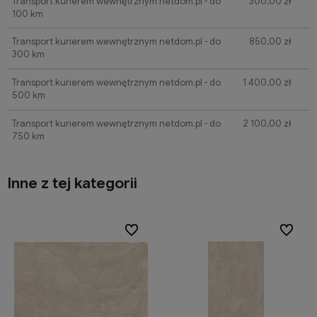
Transport kurierem wewnętrznym netdom.pl - do
300,00 zł
100 km
Transport kurierem wewnętrznym netdom.pl - do
850,00 zł
300 km
Transport kurierem wewnętrznym netdom.pl - do
1 400,00 zł
500 km
Transport kurierem wewnętrznym netdom.pl - do
2 100,00 zł
750 km
Inne z tej kategorii
ionych
ionych
Do ulubionych
Do ulubionych
Do ulubi
Do ulubi