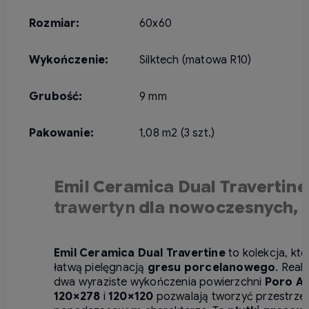
Rozmiar:
60x60
Wykończenie:
Silktech (matowa R10)
Grubość:
9 mm
Pakowanie:
1,08 m2 (3 szt.)
Emil Ceramica Dual Travertine
trawertyn
dla nowoczesnych, 
Emil Ceramica Dual Travertine
to kolekcja, kt
łatwą pielęgnacją
gresu porcelanowego
. Real
dwa wyraziste wykończenia powierzchni
Poro A
120×278
i
120×120
pozwalają tworzyć przestrzenie