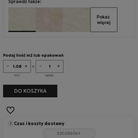
Sprawdź także:
Pokaż 
więcej
Podaj ilość m2 lub opakowań
-
+
-
+
=
m2
opak.
-
+
DO KOSZYKA
m2
Czas i koszty dostawy
i
SZCZEGÓŁY