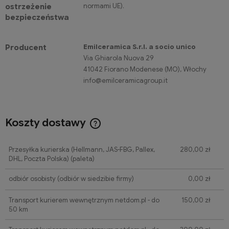
normami UE).
ostrzeżenie
bezpieczeństwa
Emilceramica S.r.l. a socio unico
Producent
Via Ghiarola Nuova 29
41042 Fiorano Modenese (MO), Włochy
info@emilceramicagroup.it
Koszty dostawy
Cena nie zawiera ewentualnych kosztów płatności
Przesyłka kurierska (Hellmann, JAS-FBG, Pallex,
280,00 zł
DHL, Poczta Polska)
(paleta)
odbiór osobisty
(odbiór w siedzibie firmy)
0,00 zł
Transport kurierem wewnętrznym netdom.pl - do
150,00 zł
50 km