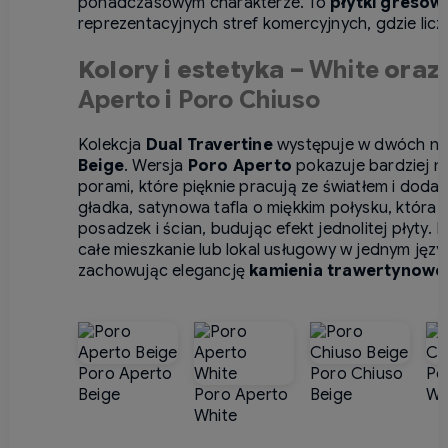
ponadczasowym charakterze. To
płytki gresow
reprezentacyjnych stref komercyjnych, gdzie liczy
Kolory i estetyka –
White
oraz
Aperto
i
Poro Chiuso
Kolekcja
Dual Travertine
występuje w dwóch najl
Beige
. Wersja
Poro Aperto
pokazuje bardziej na
porami, które pięknie pracują ze światłem i doda
gładka, satynowa tafla o miękkim połysku, która
posadzek i ścian, budując efekt jednolitej płyty. 
całe mieszkanie lub lokal usługowy w jednym jęz
zachowując elegancję
kamienia trawertynow
Poro Aperto
Poro Chiuso
Po
Beige
Poro Aperto
Beige
Wh
White