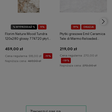
% WYPRZEDAŻ %
11%
19%
OKAZJA
OKAZJA
Florim Nature Mood Tundra
Płytki gresowe Emil Ceramica
120x280 glossy 774720 płytka
Tele di Marmo Reloaded
gresowa imitująca kamień
Quarzo 120x120 naturale
459,00 zł
219,00 zł
Cena regularna:
270,00 zł
Cena regularna:
518,00 zł
-11%
-19%
Najniższa cena:
469,00 zł
Najniższa cena:
270,00 zł
Do koszyka
Do koszyka