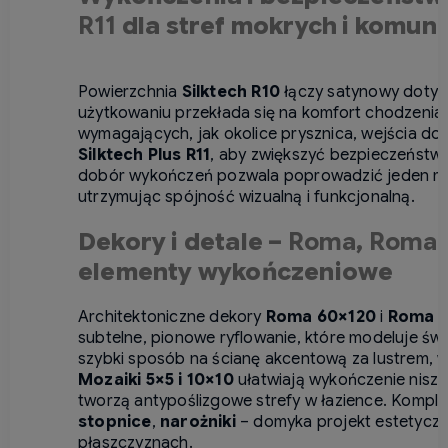
R11
dla stref mokrych i komun
Powierzchnia
Silktech R10
łączy satynowy dotyk
użytkowaniu przekłada się na komfort chodzenia 
wymagających, jak okolice prysznica, wejścia d
Silktech Plus R11
, aby zwiększyć bezpieczeństwo
dobór wykończeń pozwala poprowadzić jeden mat
utrzymując spójność wizualną i funkcjonalną.
Dekory i detale –
Roma
,
Roma 
elementy wykończeniowe
Architektoniczne dekory
Roma 60×120
i
Roma M
subtelne, pionowe ryflowanie, które modeluje świa
szybki sposób na ścianę akcentową za lustrem, w
Mozaiki 5×5 i 10×10
ułatwiają wykończenie nisz, 
tworzą antypoślizgowe strefy w łazience. Kompl
stopnice
,
narożniki
– domyka projekt estetyczn
płaszczyznach.