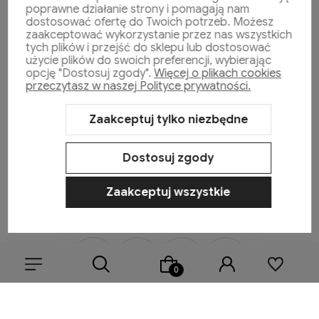
poprawne działanie strony i pomagają nam
dostosować ofertę do Twoich potrzeb. Możesz
zaakceptować wykorzystanie przez nas wszystkich
Moje konto
tych plików i przejść do sklepu lub dostosować
użycie plików do swoich preferencji, wybierając
opcję "Dostosuj zgody".
Więcej o plikach cookies
przeczytasz w naszej Polityce prywatności.
Płatności i dostawa
Zaakceptuj tylko niezbędne
Informacje
Dostosuj zgody
O nas
Zaakceptuj wszystkie
Sklep internetowy Shoper.pl
Szablon Shoper Modern 3.0™
od
GrowCommerce