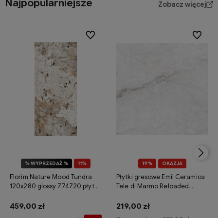
Najpopularniejsze
Zobacz więcej
Do ulubionych
Do ulubi
% WYPRZEDAŻ %
11%
19%
OKAZJA
OKAZJA
Florim Nature Mood Tundra
Płytki gresowe Emil Ceramica
120x280 glossy 774720 płytka
Tele di Marmo Reloaded
gresowa imitująca kamień
Quarzo 120x120 naturale
459,00 zł
219,00 zł