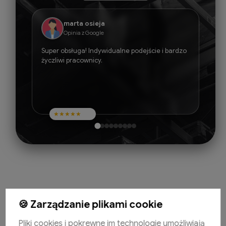
marta osieja
Opinia z Google
Super obsługa! Indywidualne podejście i bardzo
życzliwi pracownicy.
★
★
★
★
★
🍪 Zarządzanie plikami cookie
Pomoc
Pliki cookies i pokrewne im technologie umożliwiają