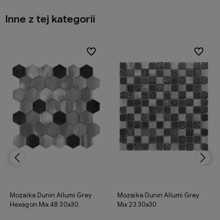
Inne z tej kategorii
ionych
ionych
Do ulubionych
Do ulubionych
Do ulubi
Do ulubi
Mozaika Dunin Allumi Grey
Mozaika Dunin Allumi Grey
Hexagon Mix 48 30x30
Mix 23 30x30