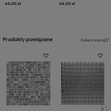
64,00 zł
64,00 zł
Do koszyka
Do koszyka
Produkty powiązane
Zobacz więcej
Do ulubionych
Do ulubi