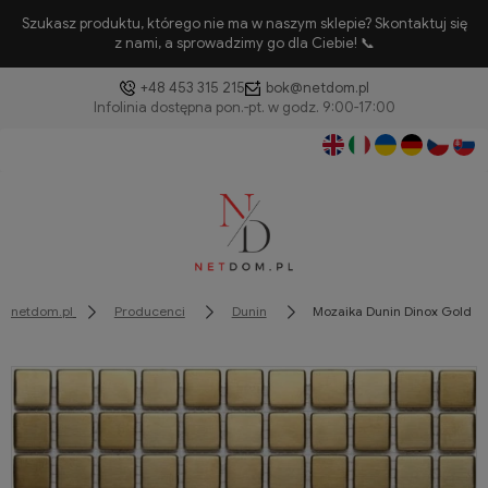
Szukasz produktu, którego nie ma w naszym sklepie? Skontaktuj się
z nami, a sprowadzimy go dla Ciebie! 📞
+48 453 315 215
bok@netdom.pl
netdom.pl
Producenci
Dunin
Mozaika Dunin Dinox Gold 01