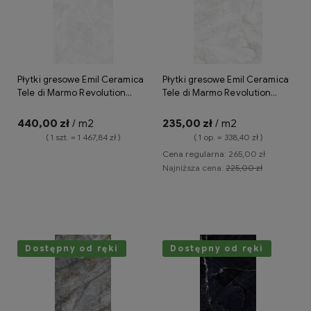
Płytki gresowe Emil Ceramica
Płytki gresowe Emil Ceramica
Tele di Marmo Revolution
Tele di Marmo Revolution
Acanto Thassos 120x278
Acanto Thassos 60x120
lappato
lappato
440,00 zł
/ m2
235,00 zł
/ m2
( 1 szt. = 1 467,84 zł )
( 1 op. = 338,40 zł )
Cena regularna:
265,00 zł
Najniższa cena:
225,00 zł
Do koszyka
Do koszyka
Dostępny od ręki
Dostępny od ręki