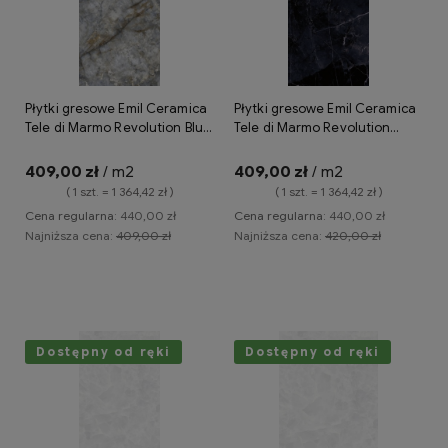
Płytki gresowe Emil Ceramica
Płytki gresowe Emil Ceramica
Tele di Marmo Revolution Blu
Tele di Marmo Revolution
Ande 120x278 lappato
Calacatta Black 120x278
lappato
409,00 zł
/ m2
409,00 zł
/ m2
( 1 szt. = 1 364,42 zł )
( 1 szt. = 1 364,42 zł )
Cena regularna:
440,00 zł
Cena regularna:
440,00 zł
Najniższa cena:
409,00 zł
Najniższa cena:
420,00 zł
Do koszyka
Do koszyka
Dostępny od ręki
Dostępny od ręki