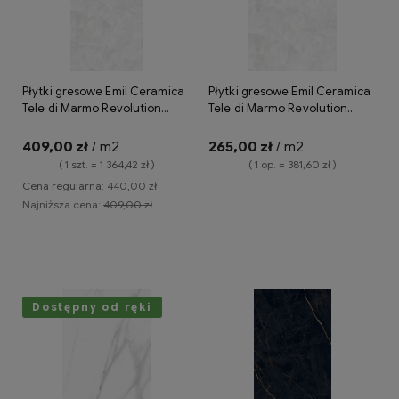
Płytki gresowe Emil Ceramica
Płytki gresowe Emil Ceramica
Tele di Marmo Revolution
Tele di Marmo Revolution
Thassos 120x278 lappato
Thassos 60x120 lappato
EHA2
409,00 zł
/ m2
265,00 zł
/ m2
( 1 szt. = 1 364,42 zł )
( 1 op. = 381,60 zł )
Cena regularna:
440,00 zł
Najniższa cena:
409,00 zł
Do koszyka
Do koszyka
Dostępny od ręki