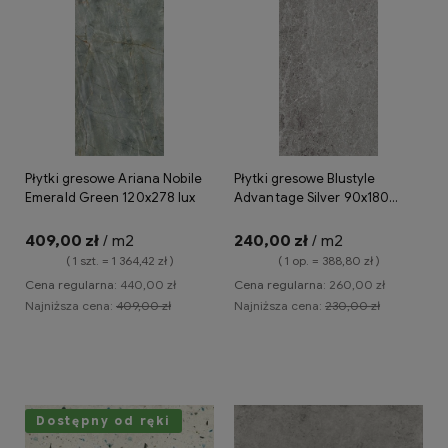
Płytki gresowe Ariana Nobile
Płytki gresowe Blustyle
Emerald Green 120x278 lux
Advantage Silver 90x180
naturale
409,00 zł
/ m2
240,00 zł
/ m2
( 1 szt. = 1 364,42 zł )
( 1 op. = 388,80 zł )
Cena regularna:
440,00 zł
Cena regularna:
260,00 zł
Najniższa cena:
409,00 zł
Najniższa cena:
230,00 zł
Do koszyka
Do koszyka
Dostępny od ręki