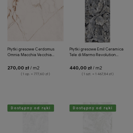
Płytki gresowe Cerdomus
Płytki gresowe Emil Ceramica
Omnia Macchia Vecchia
Tele di Marmo Revolution
120x120 matt
Acanto Blu Ande 120x278
lappato
270,00 zł
/ m2
440,00 zł
/ m2
( 1 op. = 777,60 zł )
( 1 szt. = 1 467,84 zł )
Do koszyka
Do koszyka
Dostępny od ręki
Dostępny od ręki