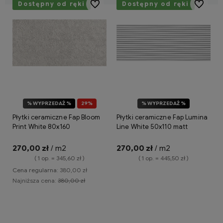
Dostępny od ręki
Do ulubionych
Dostępny od ręki
Do ulubio
% WYPRZEDAŻ %
29%
% WYPRZEDAŻ %
OKAZJA
Płytki ceramiczne Fap Bloom
Płytki ceramiczne Fap Lumina
Print White 80x160
Line White 50x110 matt
270,00 zł
/ m2
270,00 zł
/ m2
( 1 op. = 345,60 zł )
( 1 op. = 445,50 zł )
Cena regularna:
380,00 zł
Najniższa cena:
380,00 zł
Do koszyka
Do koszyka