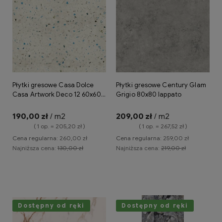
Płytki gresowe Casa Dolce
Płytki gresowe Century Glam
Casa Artwork Deco 12 60x60
Grigio 80x80 lappato
naturale
190,00 zł
/ m2
209,00 zł
/ m2
( 1 op. = 205,20 zł )
( 1 op. = 267,52 zł )
Cena regularna:
260,00 zł
Cena regularna:
259,00 zł
Najniższa cena:
130,00 zł
Najniższa cena:
219,00 zł
Do koszyka
Powiadom o dostępności
Dostępny od ręki
Dostępny od ręki