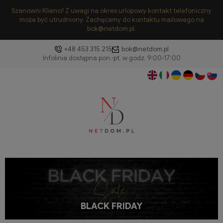
Szanowni Klienci! Z uwagi na okres urlopowy kontakt telefoniczny
może być utrudniony. Zachęcamy do kontaktu mailowego na
bok@netdom.pl.
+48 453 315 215
bok@netdom.pl
BLACK FRIDAY