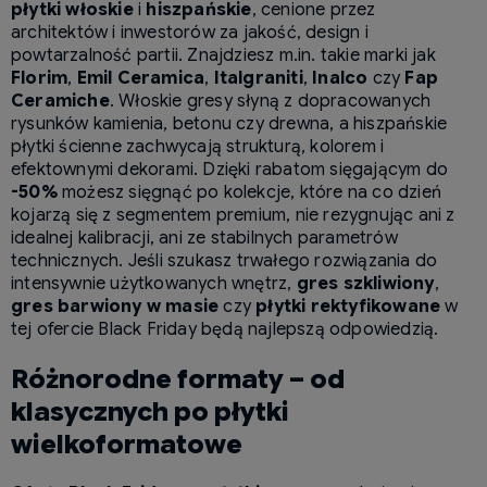
płytki włoskie
i
hiszpańskie
, cenione przez
architektów i inwestorów za jakość, design i
powtarzalność partii. Znajdziesz m.in. takie marki jak
Florim
,
Emil Ceramica
,
Italgraniti
,
Inalco
czy
Fap
Ceramiche
. Włoskie gresy słyną z dopracowanych
rysunków kamienia, betonu czy drewna, a hiszpańskie
płytki ścienne zachwycają strukturą, kolorem i
efektownymi dekorami. Dzięki rabatom sięgającym do
-50%
możesz sięgnąć po kolekcje, które na co dzień
kojarzą się z segmentem premium, nie rezygnując ani z
idealnej kalibracji, ani ze stabilnych parametrów
technicznych. Jeśli szukasz trwałego rozwiązania do
intensywnie użytkowanych wnętrz,
gres szkliwiony
,
gres barwiony w masie
czy
płytki rektyfikowane
w
tej ofercie Black Friday będą najlepszą odpowiedzią.
Różnorodne formaty – od
klasycznych po płytki
wielkoformatowe