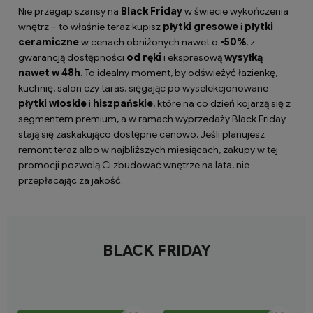
Nie przegap szansy na
Black Friday
w świecie wykończenia
wnętrz – to właśnie teraz kupisz
płytki gresowe
i
płytki
ceramiczne
w cenach obniżonych nawet o
-50%
, z
gwarancją dostępności
od ręki
i ekspresową
wysyłką
nawet w 48h
. To idealny moment, by odświeżyć łazienkę,
kuchnię, salon czy taras, sięgając po wyselekcjonowane
płytki włoskie
i
hiszpańskie
, które na co dzień kojarzą się z
segmentem premium, a w ramach wyprzedaży Black Friday
stają się zaskakująco dostępne cenowo. Jeśli planujesz
remont teraz albo w najbliższych miesiącach, zakupy w tej
promocji pozwolą Ci zbudować wnętrze na lata, nie
przepłacając za jakość.
BLACK FRIDAY