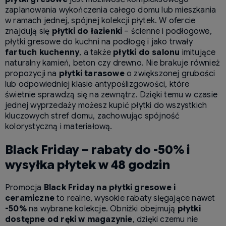
zaplanowania wykończenia całego domu lub mieszkania
w ramach jednej, spójnej kolekcji płytek. W ofercie
znajdują się
płytki do łazienki
– ścienne i podłogowe,
płytki gresowe do kuchni na podłogę i jako trwały
fartuch kuchenny
, a także
płytki do salonu
imitujące
naturalny kamień, beton czy drewno. Nie brakuje również
propozycji na
płytki tarasowe
o zwiększonej grubości
lub odpowiedniej klasie antypoślizgowości, które
świetnie sprawdzą się na zewnątrz. Dzięki temu w czasie
jednej wyprzedaży możesz kupić płytki do wszystkich
kluczowych stref domu, zachowując spójność
kolorystyczną i materiałową.
Black Friday – rabaty do -50% i
wysyłka płytek w 48 godzin
Promocja
Black Friday na płytki gresowe i
ceramiczne
to realne, wysokie rabaty sięgające nawet
-50%
na wybrane kolekcje. Obniżki obejmują
płytki
dostępne od ręki w magazynie
, dzięki czemu nie