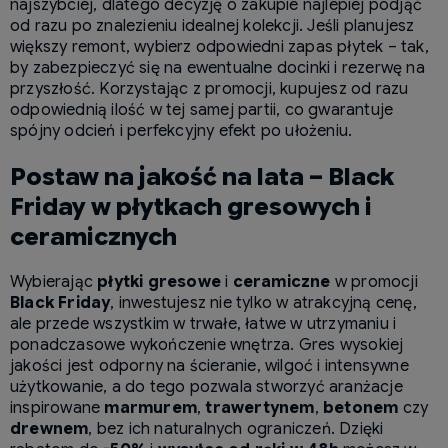
najszybciej, dlatego decyzję o zakupie najlepiej podjąć
od razu po znalezieniu idealnej kolekcji. Jeśli planujesz
większy remont, wybierz odpowiedni zapas płytek – tak,
by zabezpieczyć się na ewentualne docinki i rezerwę na
przyszłość. Korzystając z promocji, kupujesz od razu
odpowiednią ilość w tej samej partii, co gwarantuje
spójny odcień i perfekcyjny efekt po ułożeniu.
Postaw na jakość na lata – Black
Friday w płytkach gresowych i
ceramicznych
Wybierając
płytki gresowe
i
ceramiczne
w promocji
Black Friday
, inwestujesz nie tylko w atrakcyjną cenę,
ale przede wszystkim w trwałe, łatwe w utrzymaniu i
ponadczasowe wykończenie wnętrza. Gres wysokiej
jakości jest odporny na ścieranie, wilgoć i intensywne
użytkowanie, a do tego pozwala stworzyć aranżacje
inspirowane
marmurem
,
trawertynem
,
betonem
czy
drewnem
, bez ich naturalnych ograniczeń. Dzięki