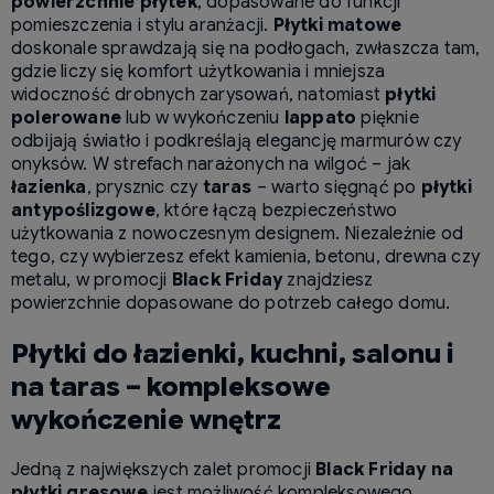
powierzchnie płytek
, dopasowane do funkcji
pomieszczenia i stylu aranżacji.
Płytki matowe
doskonale sprawdzają się na podłogach, zwłaszcza tam,
gdzie liczy się komfort użytkowania i mniejsza
widoczność drobnych zarysowań, natomiast
płytki
polerowane
lub w wykończeniu
lappato
pięknie
odbijają światło i podkreślają elegancję marmurów czy
onyksów. W strefach narażonych na wilgoć – jak
łazienka
, prysznic czy
taras
– warto sięgnąć po
płytki
antypoślizgowe
, które łączą bezpieczeństwo
użytkowania z nowoczesnym designem. Niezależnie od
tego, czy wybierzesz efekt kamienia, betonu, drewna czy
metalu, w promocji
Black Friday
znajdziesz
powierzchnie dopasowane do potrzeb całego domu.
Płytki do łazienki, kuchni, salonu i
na taras – kompleksowe
wykończenie wnętrz
Jedną z największych zalet promocji
Black Friday na
płytki gresowe
jest możliwość kompleksowego