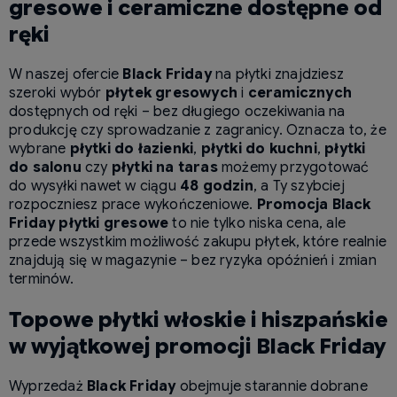
gresowe i ceramiczne dostępne od
ręki
W naszej ofercie
Black Friday
na płytki znajdziesz
szeroki wybór
płytek gresowych
i
ceramicznych
dostępnych od ręki – bez długiego oczekiwania na
produkcję czy sprowadzanie z zagranicy. Oznacza to, że
wybrane
płytki do łazienki
,
płytki do kuchni
,
płytki
do salonu
czy
płytki na taras
możemy przygotować
do wysyłki nawet w ciągu
48 godzin
, a Ty szybciej
rozpoczniesz prace wykończeniowe.
Promocja Black
Friday płytki gresowe
to nie tylko niska cena, ale
przede wszystkim możliwość zakupu płytek, które realnie
znajdują się w magazynie – bez ryzyka opóźnień i zmian
terminów.
Topowe płytki włoskie i hiszpańskie
w wyjątkowej promocji Black Friday
Wyprzedaż
Black Friday
obejmuje starannie dobrane