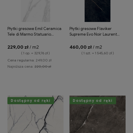
Płytki gresowe Emil Ceramica
Płytki gresowe Flaviker
Tele di Marmo Statuario
Supreme Evo Noir Laurent
Michelangelo 60x120 lappato
120x280 lux
ED3R
229,00 zł
/ m2
460,00 zł
/ m2
( 1 op. = 329,76 zł )
( 1 szt. = 1 545,60 zł )
Cena regularna:
249,00 zł
Najniższa cena:
220,00 zł
Powiadom o dostępności
Do koszyka
Dostępny od ręki
Dostępny od ręki