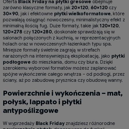
Oferta
Black Friday na płytki gresowe
obejmuje
zarówno klasyczne formaty, jak
20×120
,
60×120
czy
30×90
, jak i efektowne
płytki wielkoformatowe
, które
pozwalają osiągnąć nowoczesny, minimalistyczny efekt z
minimalną ilością fug. Duże formaty, takie jak
120×120
,
120×278
czy
120×280
, doskonale sprawdzają się w
salonach połączonych z kuchnią, w reprezentacyjnych
holach oraz w nowoczesnych łazienkach typu spa.
Mniejsze formaty świetnie zagrają w strefach
narażonych na intensywniejszą eksploatację, jako
płytki
podłogowe
do mieszkania, domu czy biura. Dzięki
szerokiemu wyborowi formatów możesz zaplanować
spójne wykończenie całego wnętrza – od podłogi, przez
ściany, aż po zabudowę prysznica czy obudowę wanny.
Powierzchnie i wykończenia – mat,
połysk, lappato i płytki
antypoślizgowe
W wyprzedaży
Black Friday
znajdziesz różnorodne