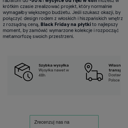
rabatom do
-50%
i
wysyłce od ręki w 48h
możesz w
krótkim czasie zrealizować projekt, który normalnie
wymagałby większego budżetu. Jeśli szukasz okazji, by
połączyć design rodem z włoskich i hiszpańskich wnętrz
z rozsądną ceną,
Black Friday na płytki
to najlepszy
moment, by zamówić wymarzone kolekcje i rozpocząć
metamorfozę swoich przestrzeni.
Szybka wysyłka
Własny
Wysyłka nawet w
transport
Dostawa w 
48h
Polsce