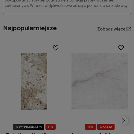
dokupowanych płytek zgadza się z tonacją płytek wcześniej
zakupionych. W razie wątpliwości zwróć się o pomoc do sprzedawcy.
Najpopularniejsze
Zobacz więcej
Do ulubionych
Do ulubi
% WYPRZEDAŻ %
11%
19%
OKAZJA
OKAZJA