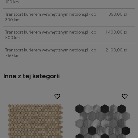
100 km
Transport kurierem wewnętrznym netdom.pl - do
850,00 zł
300 km
Transport kurierem wewnętrznym netdom.pl - do
1 400,00 zł
500 km
Transport kurierem wewnętrznym netdom.pl - do
2 100,00 zł
750 km
Inne z tej kategorii
ionych
ionych
Do ulubionych
Do ulubionych
Do ulubi
Do ulubi