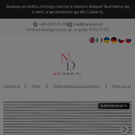
Szukasz produktu, którego nie ma w naszym sklepie? Skontaktuj się
z nami, a sprowadzimy go dla Ciebie! 📞
+48 453 315 215
bok@netdom.pl
netdom.pl
Płytki
Płytki według zastosowania
Płytki ceram
% WYPRZEDAŻ %