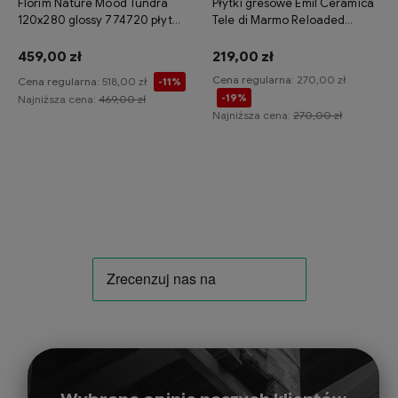
Florim Nature Mood Tundra
Płytki gresowe Emil Ceramica
120x280 glossy 774720 płytka
Tele di Marmo Reloaded
gresowa imitująca kamień
Quarzo 120x120 naturale
459,00 zł
219,00 zł
Cena regularna:
270,00 zł
Cena regularna:
518,00 zł
-11%
-19%
Najniższa cena:
469,00 zł
Najniższa cena:
270,00 zł
Do koszyka
Do koszyka