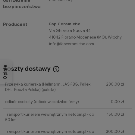
ostrzeżenie
bezpieczeństwa
Fap Ceramiche
Producent
Via Ghiarola Nuova 44
41042 Fiorano Modenese (MO), Włochy
info@fapceramiche.com
Opinie
Koszty dostawy
Cena nie zawiera ewentualnych kosztów płatności
Przesyłka kurierska (Hellmann, JAS-FBG, Pallex,
280,00 zł
DHL, Poczta Polska)
(paleta)
odbiór osobisty
(odbiór w siedzibie firmy)
0,00 zł
Transport kurierem wewnętrznym netdom.pl - do
150,00 zł
50 km
Transport kurierem wewnętrznym netdom.pl - do
300,00 zł