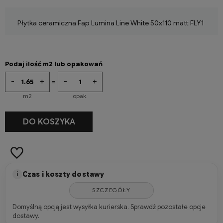
Płytka ceramiczna Fap Lumina Line White 50x110 matt FLY1
Podaj ilość m2 lub opakowań
-
+
-
+
=
m2
opak.
-
+
DO KOSZYKA
m2
Czas i koszty dostawy
i
SZCZEGÓŁY
Domyślną opcją jest wysyłka kurierska. Sprawdź pozostałe opcje
dostawy.