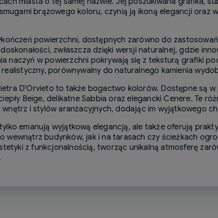
ch miasta o tej samej nazwie. Jej poszukiwana grafika, sub
i smugami brązowego koloru, czynią ją ikoną elegancji ora
wykończeń powierzchni, dostępnych zarówno do zastosowań 
doskonałości, zwłaszcza dzięki wersji naturalnej, gdzie inno
enia naczyń w powierzchni pokrywają się z teksturą grafiki 
 realistyczny, porównywalny do naturalnego kamienia wyd
 Pietra D'Orvieto to także bogactwo kolorów. Dostępne są w 
iepły Beige, delikatne Sabbia oraz elegancki Cenere. Te ró
wnętrz i stylów aranżacyjnych, dodając im wyjątkowego ch
e tylko emanują wyjątkową elegancją, ale także oferują prakty
o wewnątrz budynków, jak i na tarasach czy ścieżkach ogr
stetyki z funkcjonalnością, tworząc unikalną atmosferę zar
.