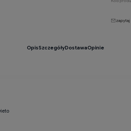
Kod produ
zapytaj
Opis
Szczegóły
Dostawa
Opinie
vieto