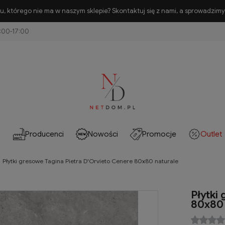
, którego nie ma w naszym sklepie? Skontaktuj się z nami, a sprowadzimy 
Producenci
Nowości
Promocje
Outlet
Płytki gresowe Tagina Pietra D'Orvieto Cenere 80x80 naturale
Płytki
80x80 