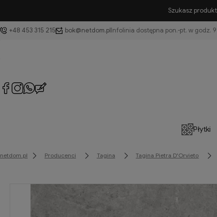
Szukasz produktu
+48 453 315 215
bok@netdom.pl
Płytki
netdom.pl
Producenci
Tagina
Tagina Pietra D'Orvieto