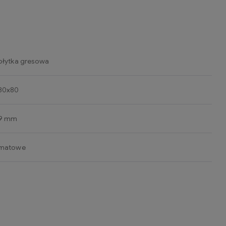
płytka gresowa
80x80
9 mm
matowe