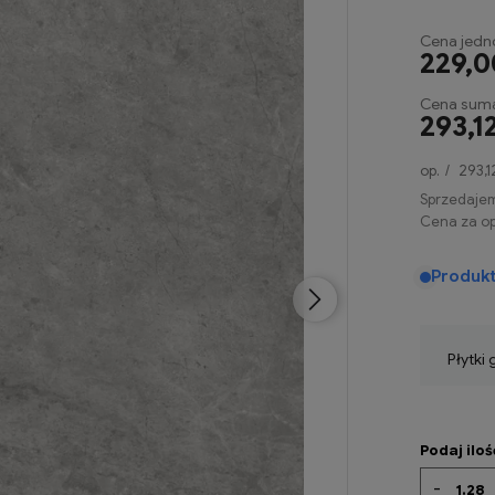
Cena jedn
229,0
Cena suma
293,12
op.
293,1
Sprzedaje
Cena za op
Produk
Płytki
Podaj ilo
-