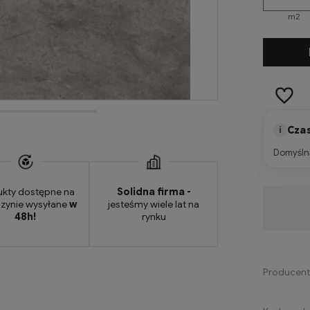
m2
-
m2
Czas
i
Domyślną
ukty dostępne na
Solidna firma -
zynie wysyłane
w
jesteśmy wiele lat na
Dostępność:
dostępny na zamówienie
48h!
rynku
Producent