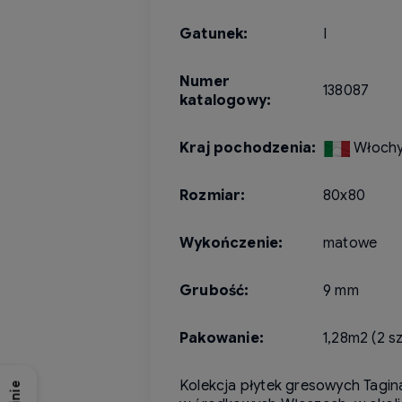
Gatunek:
I
Numer
138087
katalogowy:
Kraj pochodzenia:
Włoch
Rozmiar:
80x80
Wykończenie:
matowe
Grubość:
9 mm
Pakowanie:
1,28m2 (2 sz
Kolekcja płytek gresowych Tagin