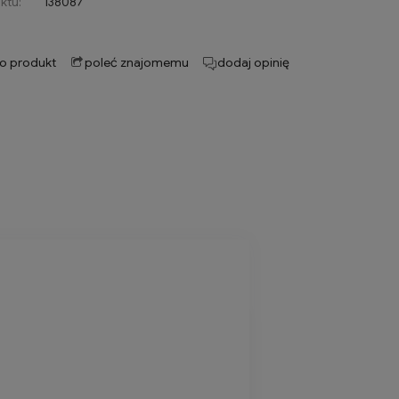
ktu:
138087
 o produkt
poleć znajomemu
dodaj opinię