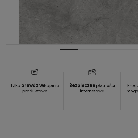
Tylko
prawdziwe
opinie
Bezpieczne
płatności
Prod
produktowe
internetowe
maga
zł
- Przesyłka kurierska (Hellmann, JAS-FBG, Pallex, DHL, Poczta Polska)