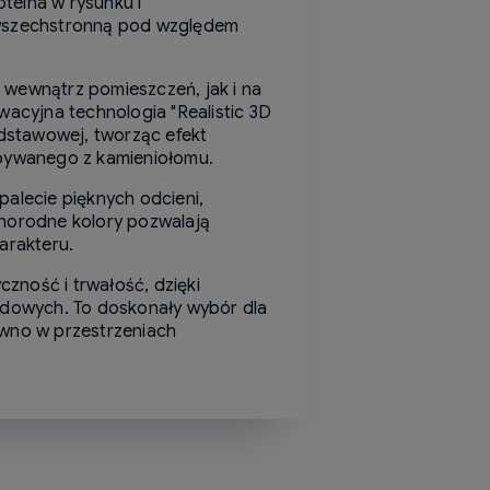
telna w rysunku i
z wszechstronną pod względem
wewnątrz pomieszczeń, jak i na
wacyjna technologia "Realistic 3D
podstawowej, tworząc efekt
obywanego z kamieniołomu.
palecie pięknych odcieni,
żnorodne kolory pozwalają
arakteru.
czność i trwałość, dzięki
odowych. To doskonały wybór dla
ówno w przestrzeniach