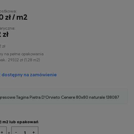
ostkowa:
0 zł / m2
ryczna:
 zł
2 zł
my na pełne opakowania
ak.:
293,12 zł
(
1.28
m2
)
t dostępny na zamówienie
 gresowe Tagina Pietra D'Orvieto Cenere 80x80 naturale 138087
ść m2 lub opakowań
+
-
+
=