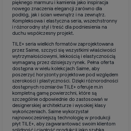
pięknego marmuru i kamienia jako inspiracja
nowego znaczenia elegancji zarówno dla
podłóg, jak i ścian wewnątrz i na zewnątrz.
Kompleksowa i elastyczna seria, wszechstronny
i różnorodny styl i treść dla podniesienia na
duchu współczesny projekt.
TILE+ seria wielkich formatów zaprojektowana
przez Saime, szczyci się wszystkimi właściwości
wytrzymałościowymi, lekkością i elastycznością
wymaganą przez dzisiejszy rynek. Pełna oferta
dostępna w wielu kolekcjach Saime, aby
poszerzyć horyzonty projektowe pod względem
szerokości i plastyczności. Dzięki różnorodności
dostępnych rozmiarów TILE+ oferuje m.in
kompletną gamę powierzchni, które są
szczególnie odpowiednie do zastosowań w
designerskiej architekturze i wysokiej klasy
wykończeniach. Saime wykorzystał
najnowocześniejszą technologię w produkcji
płyt TILE+, aby zagwarantować swoim klientom
solidność i ciągłość produkcji jako szybka