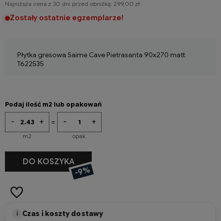
Najniższa cena z 30 dni przed obniżką:
299,00 zł
Zostały ostatnie egzemplarze!
Płytka gresowa Saime Cave Pietrasanta 90x270 matt
T622535
Podaj ilość m2 lub opakowań
-
+
-
+
=
m2
opak.
-
+
DO KOSZYKA
m2
-9%
Czas i koszty dostawy
i