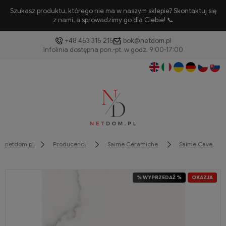
Szukasz produktu, którego nie ma w naszym sklepie? Skontaktuj się
z nami, a sprowadzimy go dla Ciebie! 📞
+48 453 315 215
bok@netdom.pl
netdom.pl
Producenci
Saime Ceramiche
Saime Cave
% WYPRZEDAŻ %
OKAZJA