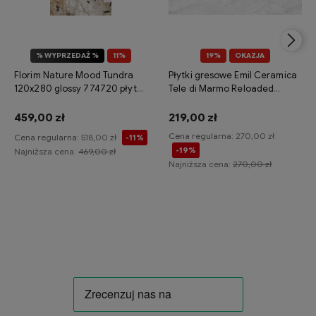
% WYPRZEDAŻ %
11%
19%
OKAZJA
OKAZJA
Florim Nature Mood Tundra
Płytki gresowe Emil Ceramica
120x280 glossy 774720 płytka
Tele di Marmo Reloaded
gresowa imitująca kamień
Quarzo 120x120 naturale
459,00 zł
219,00 zł
Cena regularna:
270,00 zł
Cena regularna:
518,00 zł
-11%
-19%
Najniższa cena:
469,00 zł
Najniższa cena:
270,00 zł
Do koszyka
Do koszyka