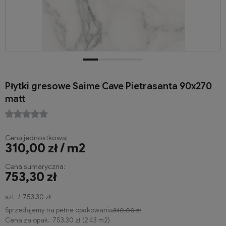
Płytki gresowe Saime Cave Pietrasanta 90x270
matt
Cena jednostkowa:
310,00 zł / m2
Cena sumaryczna:
753,30 zł
szt.
753,30 zł
Sprzedajemy na pełne opakowania
340,00 zł
Cena za opak.:
753,30 zł
(
2.43
m2
)