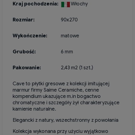
Kraj pochodzenia:
Włochy
Rozmiar:
90x270
Wykończenie:
matowe
Grubość:
6 mm
Pakowanie:
2,43 m2 (1 szt.)
Cave
to płytki gresowe z kolekcji imitującej
marmur firmy Saime Ceramiche
,
cenne
kompendium ukazujące m.in
bogactwo
chromatyczne i szczegóły żył
c
harakteryzujące
kamienie naturalne.
Elegancki z natury, wszechstronny z powołania
Kolekcja wykonana przy użyciu wyjątkowo