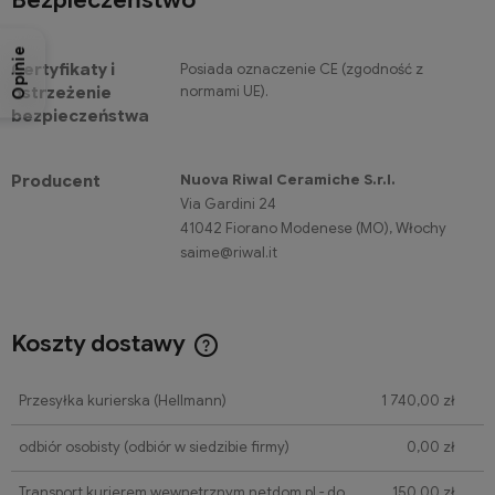
Bezpieczeństwo
Opinie
Certyfikaty i
Posiada oznaczenie CE (zgodność z
normami UE).
ostrzeżenie
bezpieczeństwa
Nuova Riwal Ceramiche S.r.l.
Producent
Via Gardini 24
41042 Fiorano Modenese (MO), Włochy
saime@riwal.it
Koszty dostawy
Cena nie zawiera ewentualnych kosztów płatności
Przesyłka kurierska (Hellmann)
1 740,00 zł
odbiór osobisty
(odbiór w siedzibie firmy)
0,00 zł
Transport kurierem wewnętrznym netdom.pl - do
150,00 zł