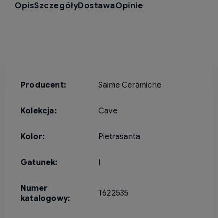
Opis
Szczegóły
Dostawa
Opinie
Producent:
Saime Ceramiche
Kolekcja:
Cave
Kolor:
Pietrasanta
Gatunek:
I
Numer
T622535
katalogowy: