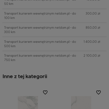
50 km
Transport kurierem wewnętrznym netdom.pl - do
300,00 zł
100 km
Transport kurierem wewnętrznym netdom.pl - do
850,00 zł
300 km
Transport kurierem wewnętrznym netdom.pl - do
1 400,00 zł
500 km
Transport kurierem wewnętrznym netdom.pl - do
2 100,00 zł
750 km
Inne z tej kategorii
ionych
ionych
Do ulubionych
Do ulubionych
Do ulubi
Do ulubi