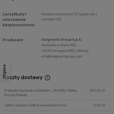
Certyfikaty i
Posiada oznaczenie CE (zgodność z
normami UE).
ostrzeżenie
bezpieczeństwa
Italgraniti Group S.p.A.
Producent
Via Radici in Piano 355
41043 Formigine (MO), Włochy
info@italgranitigroup.com
Opinie
Koszty dostawy
Cena nie zawiera ewentualnych kosztów płatności
Przesyłka kurierska (Hellmann, JAS-FBG, Pallex,
450,00 zł
Poczta Polska)
odbiór osobisty
(odbiór w siedzibie firmy)
0,00 zł