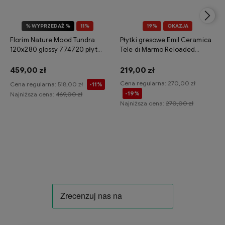
% WYPRZEDAŻ %
11%
19%
OKAZJA
OKAZJA
Florim Nature Mood Tundra
Płytki gresowe Emil Ceramica
120x280 glossy 774720 płytka
Tele di Marmo Reloaded
gresowa imitująca kamień
Quarzo 120x120 naturale
459,00 zł
219,00 zł
Cena regularna:
270,00 zł
Cena regularna:
518,00 zł
-11%
-19%
Najniższa cena:
469,00 zł
Najniższa cena:
270,00 zł
Do koszyka
Do koszyka