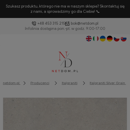
Szukasz produktu, którego nie ma w naszym sklepie? Skontaktuj się
z nami, a sprowadzimy go dla Ciebie! 📞
+48 453 315 215
bok@netdom.pl
netdom.pl
Producenci
Italgraniti
Italgraniti Silver Grain 