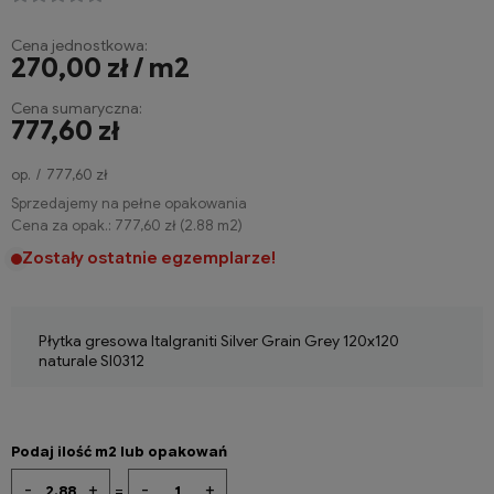
Cena jednostkowa:
270,00 zł / m2
Cena sumaryczna:
777,60 zł
op.
777,60 zł
Sprzedajemy na pełne opakowania
Cena za opak.:
777,60 zł
(
2.88
m2
)
Zostały ostatnie egzemplarze!
Płytka gresowa Italgraniti Silver Grain Grey 120x120
naturale SI0312
Podaj ilość m2 lub opakowań
-
+
-
+
=