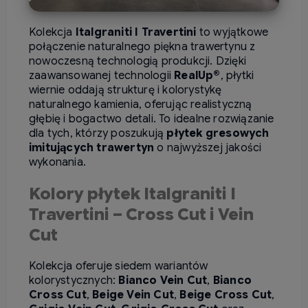
Kolekcja
Italgraniti I Travertini
to wyjątkowe
połączenie naturalnego piękna trawertynu z
nowoczesną technologią produkcji.
Dzięki
zaawansowanej technologii
RealUp®
, płytki
wiernie oddają strukturę i kolorystykę
naturalnego kamienia, oferując realistyczną
głębię i bogactwo detali.
To idealne rozwiązanie
dla tych, którzy poszukują
płytek gresowych
imitujących trawertyn
o najwyższej jakości
wykonania.
Kolory płytek Italgraniti I
Travertini – Cross Cut i Vein
Cut
Kolekcja oferuje siedem wariantów
kolorystycznych:
Bianco Vein Cut
,
Bianco
Cross Cut
,
Beige Vein Cut
,
Beige Cross Cut
,