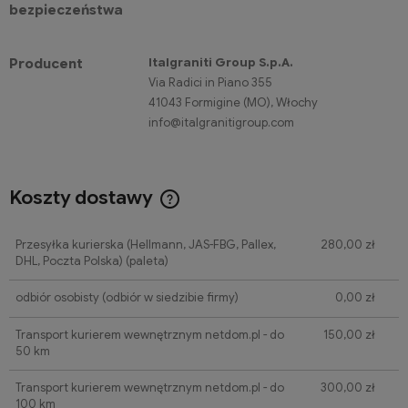
bezpieczeństwa
Italgraniti Group S.p.A.
Producent
Via Radici in Piano 355
41043 Formigine (MO), Włochy
info@italgranitigroup.com
Koszty dostawy
Cena nie zawiera ewentualnych kosztów płatności
Przesyłka kurierska (Hellmann, JAS-FBG, Pallex,
280,00 zł
DHL, Poczta Polska)
(paleta)
odbiór osobisty
(odbiór w siedzibie firmy)
0,00 zł
Transport kurierem wewnętrznym netdom.pl - do
150,00 zł
50 km
Transport kurierem wewnętrznym netdom.pl - do
300,00 zł
100 km