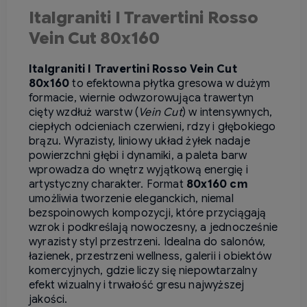
Italgraniti I Travertini Rosso
Vein Cut 80x160
Italgraniti I Travertini Rosso Vein Cut
80x160
to efektowna płytka gresowa w dużym
formacie, wiernie odwzorowująca trawertyn
cięty wzdłuż warstw (
Vein Cut
) w intensywnych,
ciepłych odcieniach czerwieni, rdzy i głębokiego
brązu. Wyrazisty, liniowy układ żyłek nadaje
powierzchni głębi i dynamiki, a paleta barw
wprowadza do wnętrz wyjątkową energię i
artystyczny charakter. Format
80x160 cm
umożliwia tworzenie eleganckich, niemal
bezspoinowych kompozycji, które przyciągają
wzrok i podkreślają nowoczesny, a jednocześnie
wyrazisty styl przestrzeni. Idealna do salonów,
łazienek, przestrzeni wellness, galerii i obiektów
komercyjnych, gdzie liczy się niepowtarzalny
efekt wizualny i trwałość gresu najwyższej
jakości.