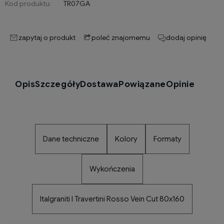
Kod produktu:
TR07GA
zapytaj o produkt
poleć znajomemu
dodaj opinię
Opis
Szczegóły
Dostawa
Powiązane
Opinie
Dane techniczne
Kolory
Formaty
Wykończenia
Italgraniti I Travertini Rosso Vein Cut 80x160