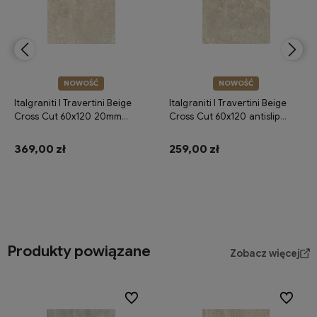
NOWOŚĆ
NOWOŚĆ
Italgraniti I Travertini Beige
Italgraniti I Travertini Beige
Cross Cut 60x120 20mm
Cross Cut 60x120 antislip
antislip TR04BA2 płytka
TR04BAA płytka gresowa
tarasowa imitująca trawertyn
imitująca trawertyn
369,00 zł
259,00 zł
Do koszyka
Do koszyka
Produkty powiązane
Zobacz więcej
Do ulubionych
Do ulubi