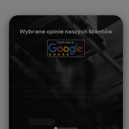
Wybrane opinie naszych klientów
Marcin Niedzielski
Opinia z Google
Polecam serdecznie, super kontakt i idealne
podejście do klienta
★
★
★
★
★