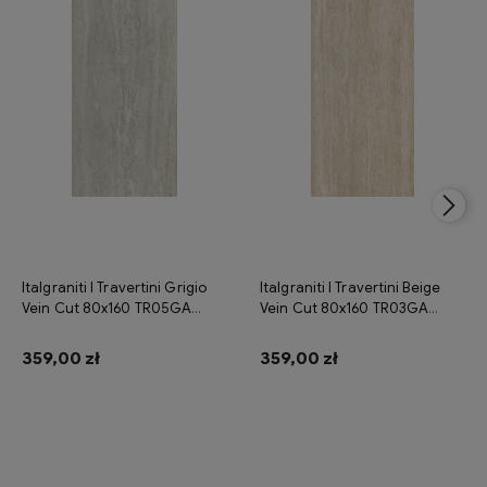
Italgraniti I Travertini Grigio
Italgraniti I Travertini Beige
Vein Cut 80x160 TR05GA
Vein Cut 80x160 TR03GA
płytka gresowa imitująca
płytka gresowa imitująca
trawertyn
trawertyn
359,00 zł
359,00 zł
Do koszyka
Do koszyka