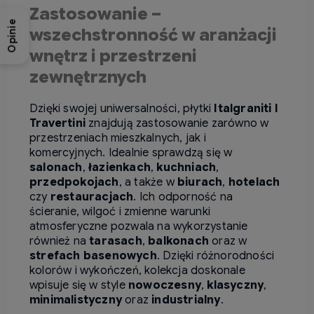
Zastosowanie –
Opinie
wszechstronność w aranżacji
wnętrz i przestrzeni
zewnętrznych
Dzięki swojej uniwersalności, płytki
Italgraniti I
Travertini
znajdują zastosowanie zarówno w
przestrzeniach mieszkalnych, jak i
komercyjnych.
Idealnie sprawdzą się w
salonach
,
łazienkach
,
kuchniach
,
przedpokojach
, a także w
biurach
,
hotelach
czy
restauracjach
.
Ich odporność na
ścieranie, wilgoć i zmienne warunki
atmosferyczne pozwala na wykorzystanie
również na
tarasach
,
balkonach
oraz w
strefach basenowych
.
Dzięki różnorodności
kolorów i wykończeń, kolekcja doskonale
wpisuje się w style
nowoczesny
,
klasyczny
,
minimalistyczny
oraz
industrialny
.