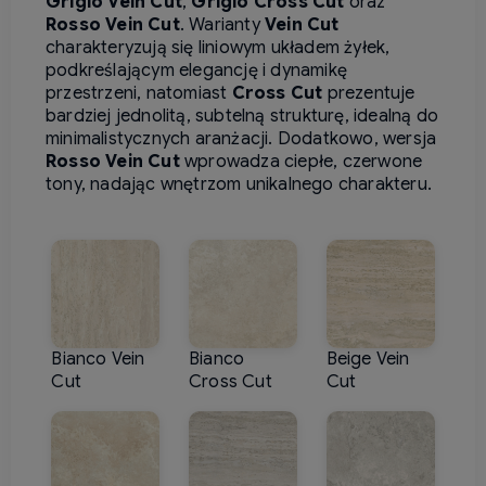
Grigio Vein Cut
,
Grigio Cross Cut
oraz
Rosso Vein Cut
.
Warianty
Vein Cut
charakteryzują się liniowym układem żyłek,
podkreślającym elegancję i dynamikę
przestrzeni, natomiast
Cross Cut
prezentuje
bardziej jednolitą, subtelną strukturę, idealną do
minimalistycznych aranżacji.
Dodatkowo, wersja
Rosso Vein Cut
wprowadza ciepłe, czerwone
tony, nadając wnętrzom unikalnego charakteru.
Bianco Vein
Bianco
Beige Vein
Cut
Cross Cut
Cut