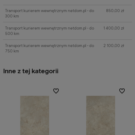
Transport kurierem wewnętrznym netdom.pl - do
850,00 zł
300 km
Transport kurierem wewnętrznym netdom.pl - do
1 400,00 zł
500 km
Transport kurierem wewnętrznym netdom.pl - do
2 100,00 zł
750 km
Inne z tej kategorii
ionych
ionych
Do ulubionych
Do ulubionych
Do ulubi
Do ulubi