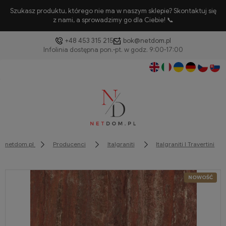
Szukasz produktu, którego nie ma w naszym sklepie? Skontaktuj się
z nami, a sprowadzimy go dla Ciebie! 📞
+48 453 315 215
bok@netdom.pl
netdom.pl
Producenci
Italgraniti
Italgraniti I Travertini
NOWOŚĆ