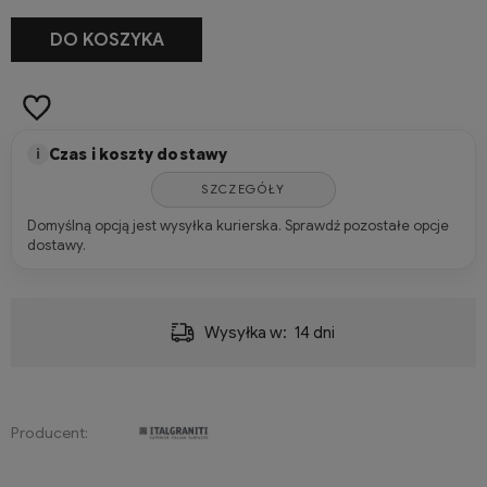
-
+
DO KOSZYKA
m2
Czas i koszty dostawy
i
SZCZEGÓŁY
Domyślną opcją jest wysyłka kurierska. Sprawdź pozostałe opcje
dostawy.
Dostawa:
280,00 zł
- Przesyłka kurierska (Hellmann, JAS-FBG, Pallex, DHL, Poczta Polska)
Producent: