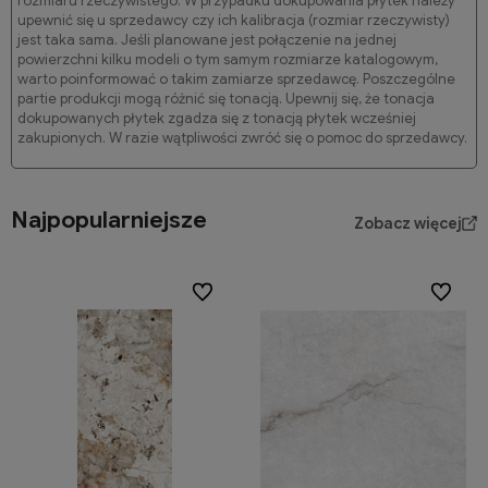
rozmiaru rzeczywistego. W przypadku dokupowania płytek należy
upewnić się u sprzedawcy czy ich kalibracja (rozmiar rzeczywisty)
jest taka sama. Jeśli planowane jest połączenie na jednej
powierzchni kilku modeli o tym samym rozmiarze katalogowym,
warto poinformować o takim zamiarze sprzedawcę. Poszczególne
partie produkcji mogą różnić się tonacją. Upewnij się, że tonacja
dokupowanych płytek zgadza się z tonacją płytek wcześniej
zakupionych. W razie wątpliwości zwróć się o pomoc do sprzedawcy.
Najpopularniejsze
Zobacz więcej
Do ulubionych
Do ulubi