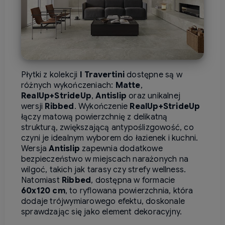
Płytki z kolekcji
I Travertini
dostępne są w
różnych wykończeniach:
Matte
,
RealUp+StrideUp
,
Antislip
oraz unikalnej
wersji
Ribbed
.
Wykończenie
RealUp+StrideUp
łączy matową powierzchnię z delikatną
strukturą, zwiększającą antypoślizgowość, co
czyni je idealnym wyborem do łazienek i kuchni.
Wersja
Antislip
zapewnia dodatkowe
bezpieczeństwo w miejscach narażonych na
wilgoć, takich jak tarasy czy strefy wellness.
Natomiast
Ribbed
, dostępna w formacie
60x120 cm
, to ryflowana powierzchnia, która
dodaje trójwymiarowego efektu, doskonale
sprawdzając się jako element dekoracyjny.