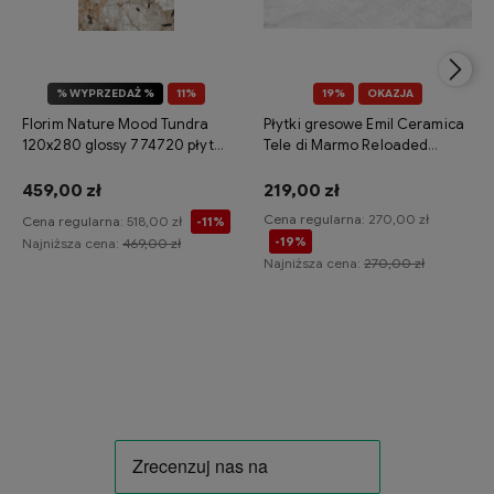
% WYPRZEDAŻ %
11%
19%
OKAZJA
OKAZJA
Florim Nature Mood Tundra
Płytki gresowe Emil Ceramica
120x280 glossy 774720 płytka
Tele di Marmo Reloaded
gresowa imitująca kamień
Quarzo 120x120 naturale
459,00 zł
219,00 zł
Cena regularna:
270,00 zł
Cena regularna:
518,00 zł
-11%
-19%
Najniższa cena:
469,00 zł
Najniższa cena:
270,00 zł
Do koszyka
Do koszyka