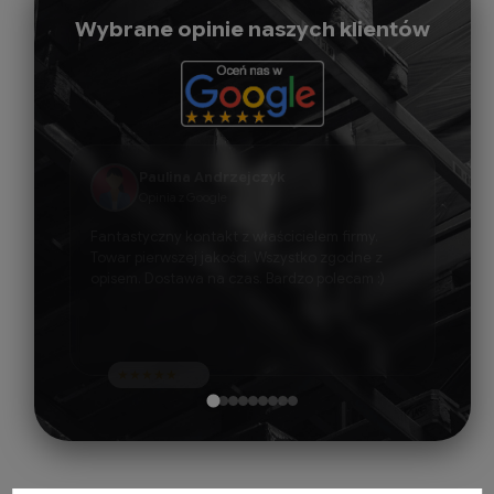
Wybrane opinie naszych klientów
marta osieja
Opinia z Google
Super obsługa! Indywidualne podejście i bardzo
życzliwi pracownicy.
★
★
★
★
★