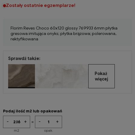
Zostały ostatnie egzemplarze!
Florim Reves Choco 60x120 glossy 769933 6mm płytka
gresowa imitująca onyks; płytka brązowa; polerowana,
rektyfikowana
Sprawdź także:
Pokaż 
więcej
Podaj ilość m2 lub opakowań
-
+
-
+
=
m2
opak.