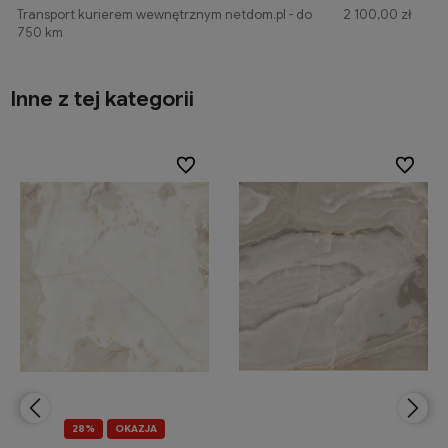
Transport kurierem wewnętrznym netdom.pl - do
2 100,00 zł
750 km
Inne z tej kategorii
ionych
ionych
Do ulubionych
Do ulubionych
Do ulubi
Do ulubi
28%
OKAZJA