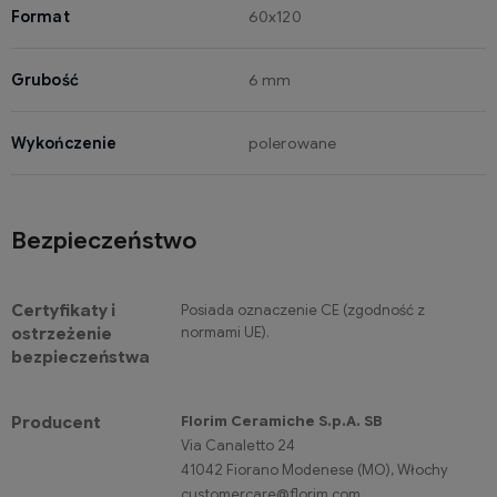
Format
60x120
Grubość
6 mm
Wykończenie
polerowane
Bezpieczeństwo
Certyfikaty i
Posiada oznaczenie CE (zgodność z
normami UE).
ostrzeżenie
bezpieczeństwa
Florim Ceramiche S.p.A. SB
Producent
Via Canaletto 24
41042 Fiorano Modenese (MO), Włochy
customercare@florim.com