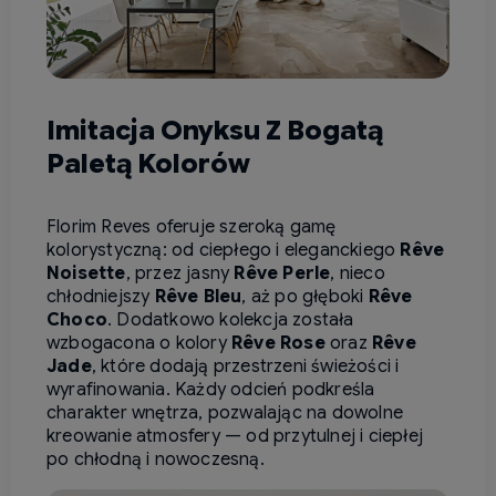
Imitacja Onyksu Z Bogatą
Paletą Kolorów
Florim Reves oferuje szeroką gamę
kolorystyczną: od ciepłego i eleganckiego
Rêve
Noisette
, przez jasny
Rêve Perle
, nieco
chłodniejszy
Rêve Bleu
, aż po głęboki
Rêve
Choco
. Dodatkowo kolekcja została
wzbogacona o kolory
Rêve Rose
oraz
Rêve
Jade
, które dodają przestrzeni świeżości i
wyrafinowania. Każdy odcień podkreśla
charakter wnętrza, pozwalając na dowolne
kreowanie atmosfery — od przytulnej i ciepłej
po chłodną i nowoczesną.