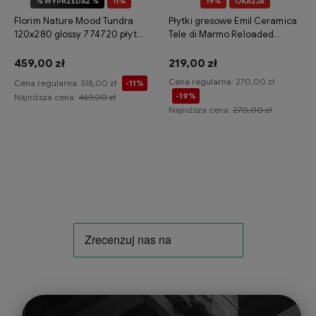
% WYPRZEDAŻ %
11%
19%
OKAZJA
OKAZJA
Florim Nature Mood Tundra
Płytki gresowe Emil Ceramica
120x280 glossy 774720 płytka
Tele di Marmo Reloaded
gresowa imitująca kamień
Quarzo 120x120 naturale
459,00 zł
219,00 zł
Cena regularna:
270,00 zł
Cena regularna:
518,00 zł
-11%
-19%
Najniższa cena:
469,00 zł
Najniższa cena:
270,00 zł
Do koszyka
Do koszyka