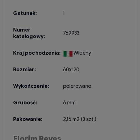
Gatunek:
I
Numer
769933
katalogowy:
Kraj pochodzenia:
Włochy
Rozmiar:
60x120
Wykończenie:
polerowane
Grubość:
6 mm
Pakowanie:
2,16 m2 (3 szt.)
Florim Reves