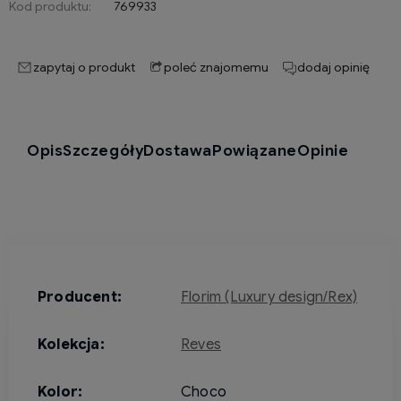
Kod produktu:
769933
zapytaj o produkt
poleć znajomemu
dodaj opinię
Opis
Szczegóły
Dostawa
Powiązane
Opinie
Producent:
Florim (Luxury design/Rex)
Kolekcja:
Reves
Kolor:
Choco