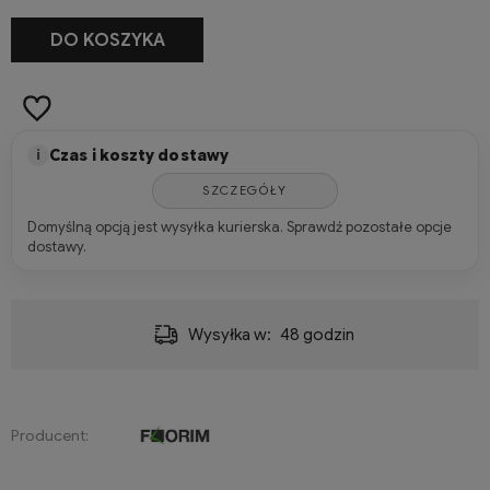
-
+
DO KOSZYKA
m2
Czas i koszty dostawy
i
SZCZEGÓŁY
Domyślną opcją jest wysyłka kurierska. Sprawdź pozostałe opcje
dostawy.
Dostawa:
280,00 zł
- Przesyłka kurierska (Hellmann, JAS-FBG, Pallex, DHL, Poczta Polska)
Producent: