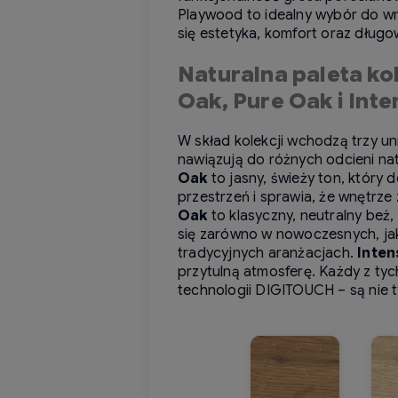
Playwood to idealny wybór do wnę
się estetyka, komfort oraz długo
Naturalna paleta ko
Oak, Pure Oak i Int
W skład kolekcji wchodzą trzy uni
nawiązują do różnych odcieni n
Oak
to jasny, świeży ton, który 
przestrzeń i sprawia, że wnętrze
Oak
to klasyczny, neutralny beż,
się zarówno w nowoczesnych, jak 
tradycyjnych aranżacjach.
Inten
przytulną atmosferę. Każdy z tych
technologii DIGITOUCH – są nie t