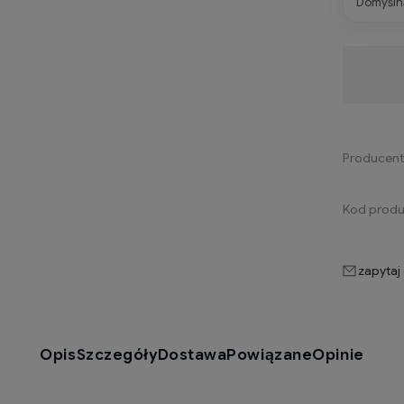
Domyślną
Dostępność:
dostępny na zamówienie
Producent
Kod produ
zapytaj
Opis
Szczegóły
Dostawa
Powiązane
Opinie