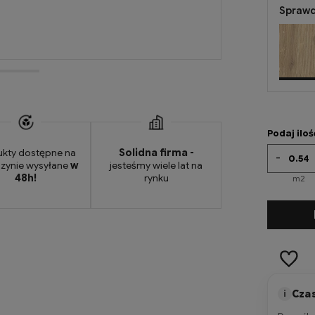
Sprawd
Podaj ilo
ukty dostępne na
Solidna firma -
-
zynie wysyłane
w
jesteśmy wiele lat na
48h!
rynku
m2
-
m2
Czas
i