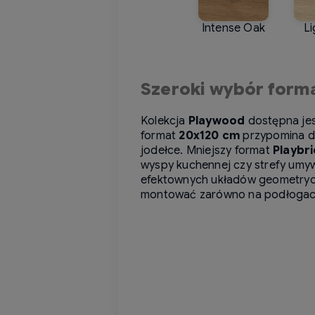
Intense Oak
Li
Szeroki wybór form
Kolekcja
Playwood
dostępna jes
format
20x120 cm
przypomina dł
jodełce. Mniejszy format
Playbr
wyspy kuchennej czy strefy umyw
efektownych układów geometryczn
montować zarówno na podłogach,