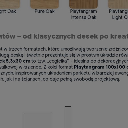
ght Oak
Pure Oak
Playtangram
Playtan
Intense Oak
Light 
atów – od klasycznych desek po krea
t w trzech formatach, które umożliwiają tworzenie zróżnic
ugą deskę i świetnie prezentuje się w prostym układzie rów
ick 5,3x30 cm
to tzw. „cegiełka” – idealna do dekoracyjny
alkowej w łazience. Z kolei format
Playtangram 100x100
ych, inspirowanych układaniem parkietu w bardziej awanga
 jak i na ścianach, co daje pełną swobodę projektową.