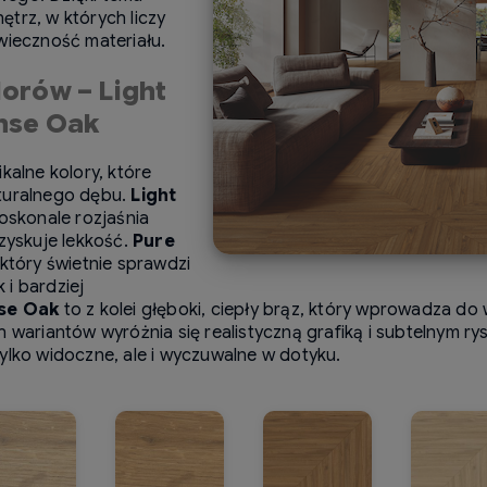
trz, w których liczy
wieczność materiału.
lorów – Light
ense Oak
kalne kolory, które
aturalnego dębu.
Light
doskonale rozjaśnia
 zyskuje lekkość.
Pure
 który świetnie sprawdzi
i bardziej
se Oak
to z kolei głęboki, ciepły brąz, który wprowadza do 
 wariantów wyróżnia się realistyczną grafiką i subtelnym rys
ylko widoczne, ale i wyczuwalne w dotyku.