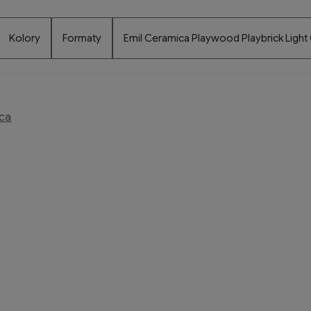
Kolory
Formaty
Emil Ceramica Playwood Playbrick Light 
ica