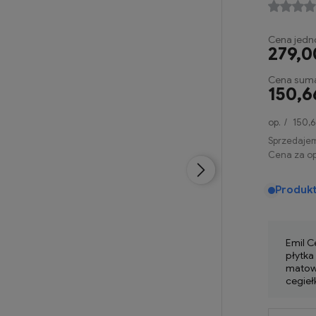
Cena jedn
279,0
Cena suma
150,6
op.
150,6
Sprzedaje
Cena za op
Produk
Emil C
płytk
matowa
cegieł