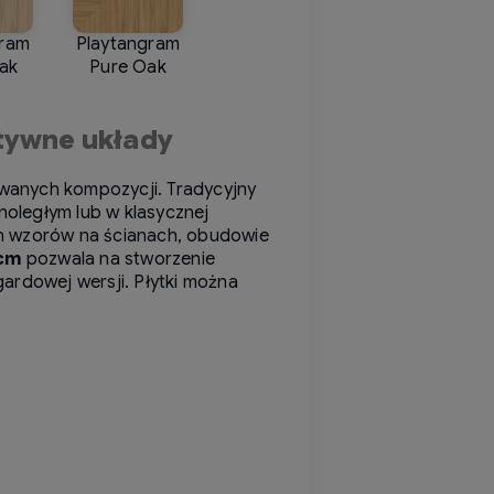
gram
Playtangram
Oak
Pure Oak
tywne układy
owanych kompozycji. Tradycyjny
noległym lub w klasycznej
ch wzorów na ścianach, obudowie
 cm
pozwala na stworzenie
rdowej wersji. Płytki można