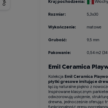
Opinie
Kraj pochodzenia:
Włoch
Rozmiar:
5,3x30
Wykończenie:
matowe
Grubość:
9,5 mm
Pakowanie:
0,54 m2 (34 
Emil Ceramica Play
Kolekcja
Emil Ceramica Playw
płytki gresowe imitujące dr
łączą naturalne piękno z nowocz
Inspirowane klasycznym parkietem
odwzorowują usłojenie, struktur
drewna, jednocześnie oferując t
funkcjonalność gresu porcelano