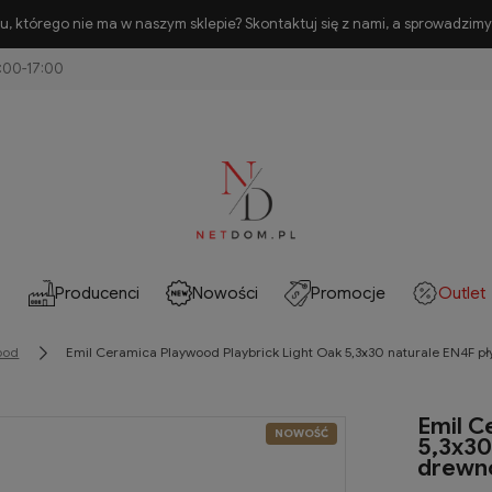
, którego nie ma w naszym sklepie? Skontaktuj się z nami, a sprowadzimy 
Producenci
Nowości
Promocje
Outlet
ood
Emil Ceramica Playwood Playbrick Light Oak 5,3x30 naturale EN4F 
Emil C
NOWOŚĆ
5,3x30
drewn