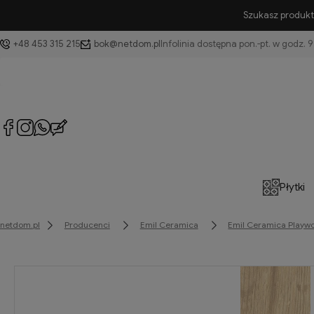
Szukasz produktu
+48 453 315 215
bok@netdom.pl
Płytki
netdom.pl
Producenci
Emil Ceramica
Emil Ceramica Playw