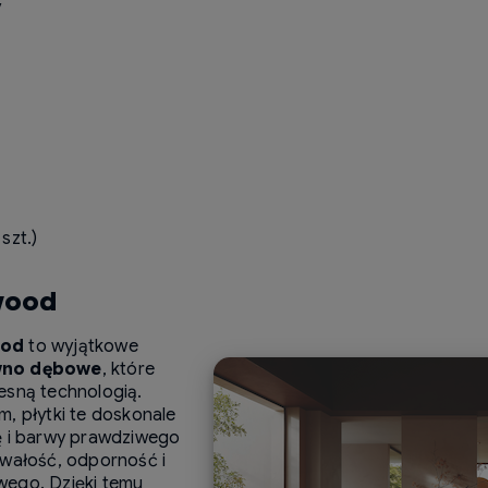
y
szt.)
wood
ood
to wyjątkowe
ewno dębowe
, które
esną technologią.
, płytki te doskonale
ę i barwy prawdziwego
rwałość, odporność i
wego. Dzięki temu