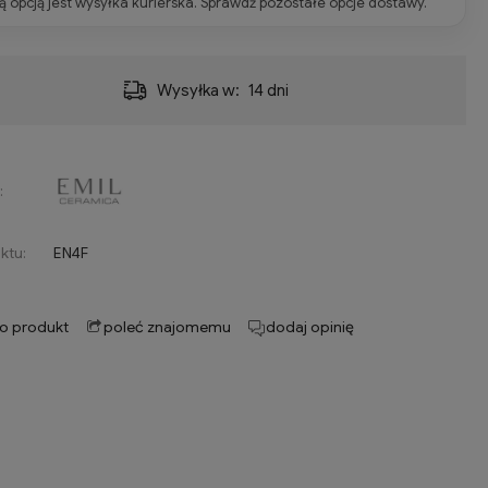
 opcją jest wysyłka kurierska. Sprawdź pozostałe opcje dostawy.
Wysyłka w:
14 dni
:
ktu:
EN4F
 o produkt
poleć znajomemu
dodaj opinię