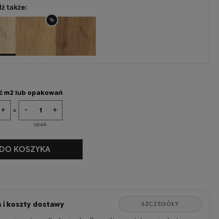
ź także:
%
ść m2 lub opakowań
+
-
+
=
opak.
+
DO KOSZYKA
 i koszty dostawy
SZCZEGÓŁY