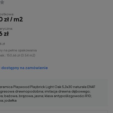
ostkowa:
0 zł / m2
ryczna:
6 zł
6 zł
my na pełne opakowania
ak.:
150,66 zł
(
0.54
m2
)
t dostępny na zamówienie
eramica Playwood Playbrick Light Oak 5,3x30 naturale EN4F
a gresowa drewnopodobna; imitacja drewna dębowego;
; beżowa, brązowa, jasna; klasa antypoślizgowości R10;
ka; jodełka